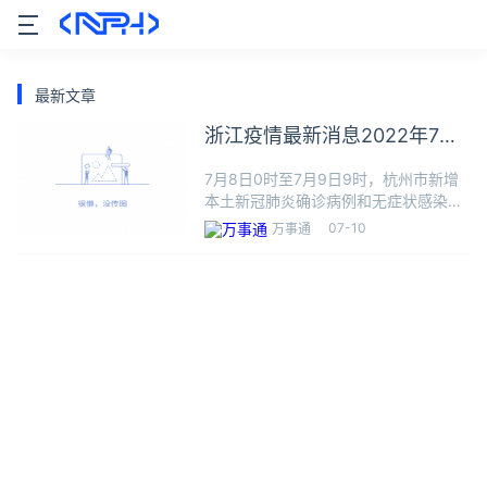
最新文章
浙江疫情最新消息2022年7月
10日
7月8日0时至7月9日9时，杭州市新增
本土新冠肺炎确诊病例和无症状感染者
各一例，其中7月8日10时至7月9日9时
07-10
万事通
无新增感染者报告。浙江新增确诊1新
增本土1新增境外0新增无症状3现有确
诊17累计确诊3,