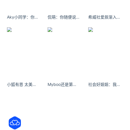
07月09日 09:23
2022年7月9日浙江省新型冠状病毒肺炎疫情通报
Aky小同学：你总是能让我带着每天的晚安，把梦做到最感动。
侃萌：你随便说 反正我左耳进右耳出 #美丽坏女人
希威社爱辰渐入佳境 你像旧文艺复兴的曙光
07月09日 08:36
杭州将举行新冠肺炎疫情防控工作新闻发布会
07月08日 17:22
浙江鼎力：2021年海外疫情得到控制，客户需求回暖
07月08日 11:09
7月8日丽水市新型冠状病毒肺炎疫情通报
07月08日 10:16
小狐有恩 太美了老婆（吸溜…- 小红书
Myboo还是第一个最好
社会好姐姐：我爱你比爱我还爱你@杭沪好市民
西藏航空发布关于杭州疫情客票免费退改的通知
关注公众号：拾黑（shiheibook）了解更多
友情链接：