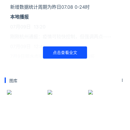
新增数据统计周期为昨日07.08 0-24时
本地播报
07月09日 13:20
刚刚杭州通报：疫情可较快控制，但强调两点----
07月09日 12:41
点击查看全文
7月9日丽水市新型冠状病毒肺炎疫情通报
07月09日 11:42
杭州上城区确诊病例就诊医院涉及场所消毒后恢复正
图库
常诊疗
07月09日 09:27
7月8日浙江新冠肺炎新增本土阳性2例
07月09日 09:25
浙江昨日新增本土确诊病例1例