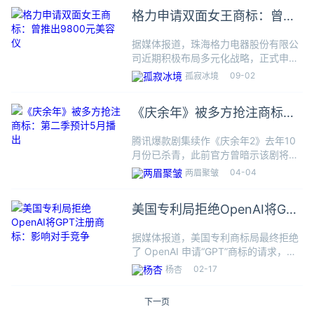
售，当前商标状态均为等待实质审查。
格力申请双面女王商标：曾推
通过注册这些商标，
出9800元美容仪
据媒体报道，珠海格力电器股份有限公
司近期积极布局多元化战略，正式申请
注册了包括“双面女王”、“格力御龄魔杖”
09-02
孤寂冰境
及“格力双面女王”在内的多枚商标。这
些商标广泛覆盖医疗器械与科学仪器两
《庆余年》被多方抢注商标：
大国际分类，目前均处于
第二季预计5月播出
腾讯爆款剧集续作《庆余年2》去年10
月份已杀青，此前官方曾暗示该剧将于
2024年上线。据知情人士爆料，《庆余
04-04
两眉聚皱
年2》已经过审即将下证，预计5月份播
出。根据公开资料显示，“庆余年”商标
美国专利局拒绝OpenAI将GPT
已被多家公司及自然人
注册商标：影响对手竞争
据媒体报道，美国专利商标局最终拒绝
了 OpenAI 申请“GPT”商标的请求，称
该术语“仅是对其所代表的技术的描
02-17
杨杏
述”，过于笼统，可能会阻止竞争对手将
其产品描述为GPT。根据美国专利商标
下一页
局的说法，GPT