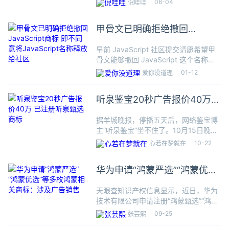
06-04
倪哇哇
玩文字游戏”，消息引发热议。对此，白
象食品官方客服人员向南都记者表示，
甲骨文已明确拒绝撤回
“‘多半’确实是商标，产品具
JavaScript商标 即不同意将
早前 JavaScript 社区提交请愿希望甲
JavaScript名称释放给社区
骨文能够撤回 JavaScript 这个名称对
应的商标，社区的想法是目前
01-12
爱你没道理
JavaScript 已经成为全球流行的编程语
言和通用名称，若甲骨文能够撤回这个
听泉鉴宝20秒广告报价40万
已注册听泉甄选商标
据羊城晚报，停播五天后，网络鉴宝博
主“听泉鉴宝”坐不住了。10月15日晚，
“听泉鉴宝”再次现身抖音直播间，短短
10-22
心若在梦就在
几分钟便吸引超10万人在线观看，半小
时点赞量破2300万。网友纷纷表示：
华为申请“鸿蒙严选”“鸿蒙优选”
“熟悉的味道回来了
等多枚鸿蒙相关商标：涉及广
天眼查知识产权信息显示，近日，华为
告销售
技术有限公司申请注册“鸿蒙甄选”“鸿蒙
优选”“鸿蒙严选”“鸿蒙智选”“鸿蒙精品”
09-25
张芸熙
“鸿蒙臻享”商标，国际分类为广告销