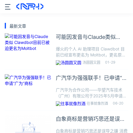
最新文章
可能因发音与Claude类似
Clawdbot目前已被迫更名为
爆火的个人 AI 助理项目 Clawdbot 目
Moltbot
前已经宣布更名为 Moltbot，更名原因
是 Anthropic 以商标问题为由要求其更
01-29
汤圆圆又圆
名，但 Clawdbot 本身与 Claude 并没
有相似之处，
广汽华为强强联手！已申请“广
为”商标
广汽华为合作公司——华望汽车技术
（广州）有限公司于2025年5月申请注
册了多枚“广为”“启境”“至境”“元方”等商
06-20
往事就像烈酒
标。 华望汽车成立于2025年3月，由广
汽集团全资持股，其法定代表人为閤先
白象商标是营销巧思还是误导
庆，注册资本
之嫌
白象商标是营销巧思还是误导之嫌 消费