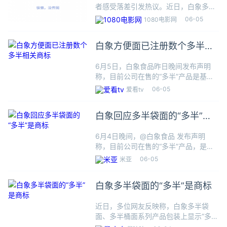
者感受落差引发热议。近日，白象多半
桶方便面的“多半”是商标这一话题在网
06-05
1080电影网
络上引发热议。许多消费者在购买时原
本以为“多半”是指面的分量比普通桶面
白象方便面已注册数个多半相
多了半桶。然而，仔细查看
关商标
6月5日，白象食品昨日晚间发布声明
称，目前公司在售的“多半”产品是基于
原70克面饼基础上推出的110-120克面
06-05
爱看tv
饼的大份量产品。“多一半”是基于原60
克面饼推出的100克面饼的产品。对消
白象回应多半袋面的“多半”是
费者致歉并将尽
商标
6月4日晚间，@白象食品 发布声明
称，目前公司在售的“多半”产品，是基
于原70克面饼基础上推出的110-120克
06-05
米亚
面饼的大份量产品。“多一半”是基于原
60克面饼推出的100克面饼的产品。“多
白象多半袋面的“多半”是商标
半”商标申请
近日，多位网友反映称，白象多半袋
面、多半桶面系列产品包装上显示“多
半”为注册商标，并质疑企业“在宣传上