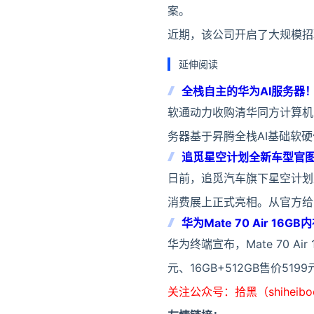
案。
近期，该公司开启了大规模招
延伸阅读
全栈自主的华为AI服务器！
软通动力收购清华同方计算机业
务器基于昇腾全栈AI基础软
追觅星空计划全新车型官图
日前，追觅汽车旗下星空计划正
消费展上正式亮相。从官方给
华为Mate 70 Air 1
华为终端宣布，Mate 70 Ai
元、16GB+512GB售价5
关注公众号：拾黑（shiheib