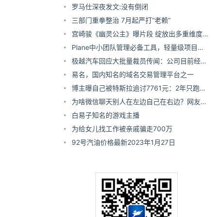
侣”
罗马仕深夜发文:没有倒闭
三部门重拳整治 7月起严打“老赖”
宫崎骏《幽灵公主》曝片段 绽放出多重维度生
命力
Plane中小团队管理必备工具，轻量级项目管
理工具
极越汽车回应大批量裁员传闻：公司目前经营
一切如常
易名，国内知名的域名交易管理平台之一
博主曝自己被特斯拉追讨7761元：2年只跑了
4400公里 拿不到国家补贴
为啥微信聊天别人在左边自己在右边？网友：
不合群呗
白易子知名的游戏主播
为给女儿找工作被亲戚骗走700万
92号汽油价格最新2023年1月27日