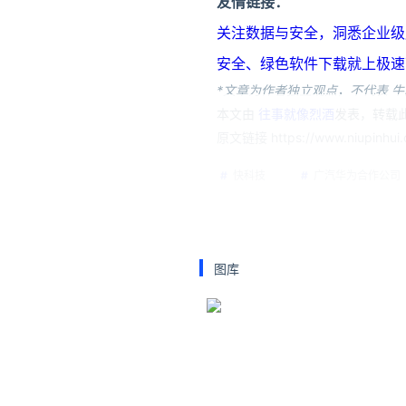
友情链接：
关注数据与安全，洞悉企业级服务市场：
安全、绿色软件下载就上极速下载站：h
*文章为作者独立观点，不代表 牛
本文由
往事就像烈酒
发表，转载此
原文链接 https://www.niupinhui.c
快科技
广汽华为合作公司
商标
华望汽车
广
图库