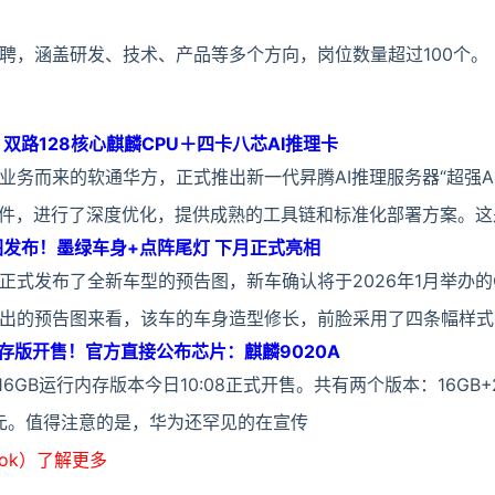
聘，涵盖研发、技术、产品等多个方向，岗位数量超过100个。
双路128核心麒麟CPU＋四卡八芯AI推理卡
务而来的软通华方，正式推出新一代昇腾AI推理服务器“超强A800
硬件，进行了深度优化，提供成熟的工具链和标准化部署方案。这
发布！墨绿车身+点阵尾灯 下月正式亮相
式发布了全新车型的预告图，新车确认将于2026年1月举办的CE
出的预告图来看，该车的车身造型修长，前脸采用了四条幅样式的
6GB内存版开售！官方直接公布芯片：麒麟9020A
r 16GB运行内存版本今日10:08正式开售。共有两个版本：16GB+2
199元。值得注意的是，华为还罕见的在宣传
ook）了解更多