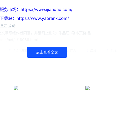
https://www.ijiandao.com/
ttps://www.yaorank.com/
品汇 立场
文章须经作者同意，并请附上出处( 牛品汇 )及本页链接。
om/net/it/18088.html
华望汽车技术（广州）有限公司
广为
启境
至境
点击查看全文
汽集团