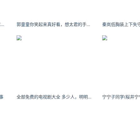
甜仇 天空蓝 太阳暖 是阿那亚的小库存没错啦！ ​​​​
郭童童你笑起来真好看，想太君的手榴弹。
秦岚低胸装上下失
事
全部免费的电视剧大全 多少人，明明分手了，却还爱着。