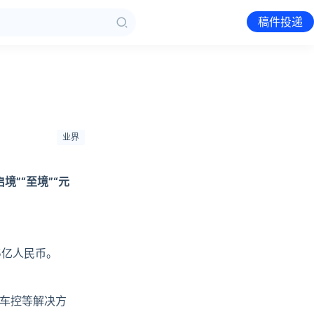
稿件投递
业界
”“至境”“元
5亿人民币。
车控等解决方