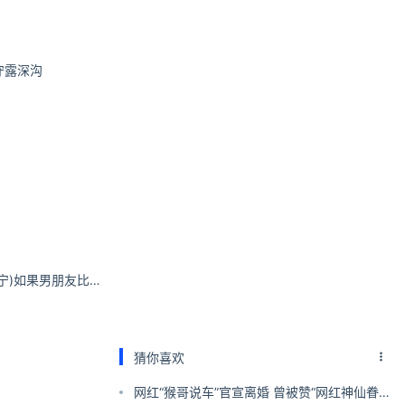
守露深沟
宁宁子同学(桜井宁宁)如果男朋友比较帅，和他吵架时候看着脸就能消点气
猜你喜欢
网红“猴哥说车”官宣离婚 曾被赞“网红神仙眷