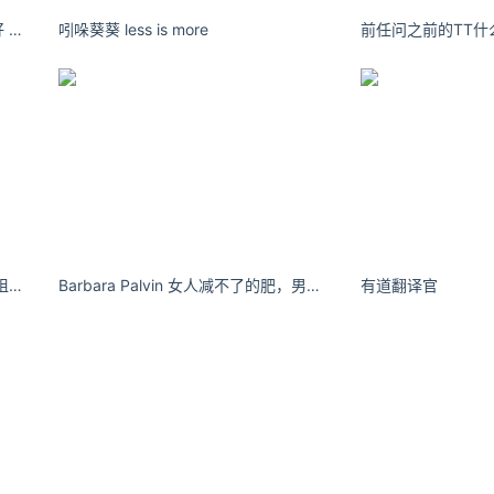
边边吃零食：白月光事得不到的美好 朱砂痣是没能珍惜的痛
吲哚葵葵 less is more
前任问之前的TT什
奶油米是喵喵 今天是韩系贵气小姐姐～ - 小红书
Barbara Palvin 女人减不了的肥，男人戒不了的色。 fapello.com
有道翻译官