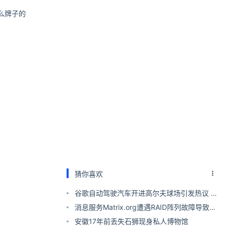
么牌子的
猜你喜欢
谷歌自动驾驶汽车开进高尔夫球场引发热议 网
友：换成特斯拉估计会被骂惨
消息服务Matrix.org遭遇RAID阵列故障导致
55TB数据库损坏 持续1天后已恢复
安徽17年前丢失石狮现身私人博物馆