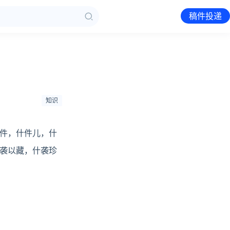
稿件投递
知识
件，什件儿，什
袭以藏，什袭珍