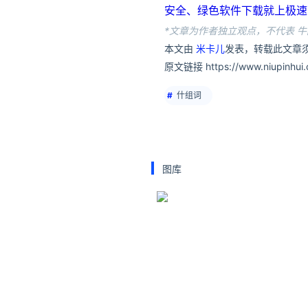
安全、绿色软件下载就上极速下载站：h
*文章为作者独立观点，不代表 牛
本文由
米卡儿
发表，转载此文章须
原文链接 https://www.niupinhui.c
什组词
图库