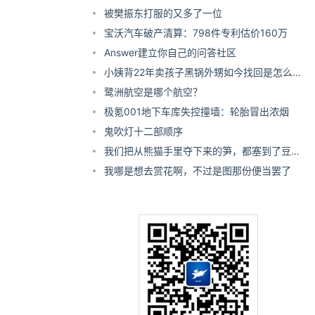
被樊振东打服的又多了一位
宝沃汽车破产清算：798件专利估价160万
Answer建立你自己的问答社区
小姨背22年卖孩子黑锅外甥如今找回是怎么回
事
鹭洲航空是哪个航空？
极氪001地下车库失控撞墙：轮胎冒出浓烟
鬼吹灯十二部顺序
我们把从熊猫手里夺下来的笋，都塞到了豆干
里！
我哪是想去赏花啊，不过是图那份便当罢了