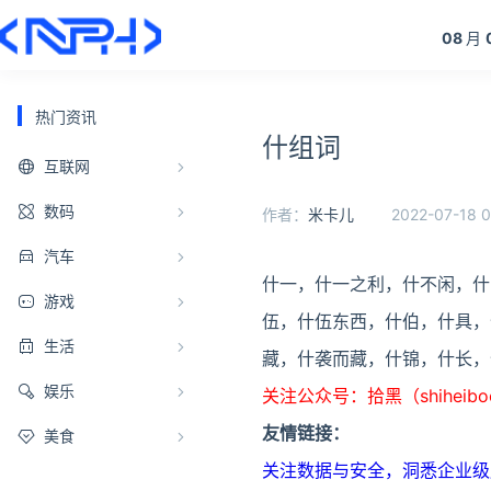
08
月
热门资讯
什组词
互联网
数码
作者：
米卡儿
2022-07-18 0
汽车
什一，什一之利，什不闲，什
游戏
伍，什伍东西，什伯，什具，
生活
藏，什袭而藏，什锦，什长，
娱乐
关注公众号：拾黑（shiheib
友情链接：
美食
关注数据与安全，洞悉企业级服务市场：