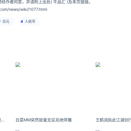
经作者同意，并请附上出处( 牛品汇 )及本页链接。
om/news/wiki/1077.html
日元
人民币
怡含怡含#ootd# 随手咔咔几张 又是勤劳一下午 （今天温柔死啦！！） ​​​​
白菜MM突然就毫无征兆地停播
王鹤润执此江湖剑