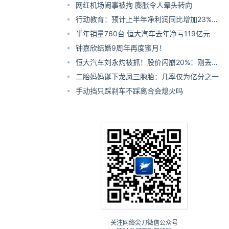
山下水、侧空翻无所不能
网红机场闹事被拘 膨胀令人晕头转向
行动教育：预计上半年净利润同比增加23%到
42%
半年销量760台 恒大汽车去年净亏119亿元
钟嘉欣结婚9周年再度蜜月！
恒大汽车刘永灼被抓！股价闪崩20%：刚丢35
亿救命钱
二胎妈妈诞下龙凤三胞胎：几率仅为亿分之一
手动挡只踩刹车不踩离合会熄火吗
关注网络尖刀微信公众号