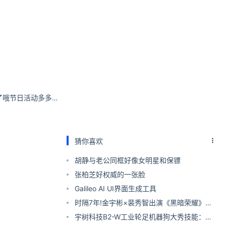
俏妞qiaoniu6上新了哦节日活动多多哦 #俏妞的玩具店# ​​​
猜你喜欢
胡静与老公同框好像女明星和保镖
张柏芝好权威的一张脸
Galileo AI UI界面生成工具
时隔7年!金宇彬×裴秀智出演《黑暗荣耀》编
剧新作
宇树科技B2-W工业轮足机器狗大秀技能：上