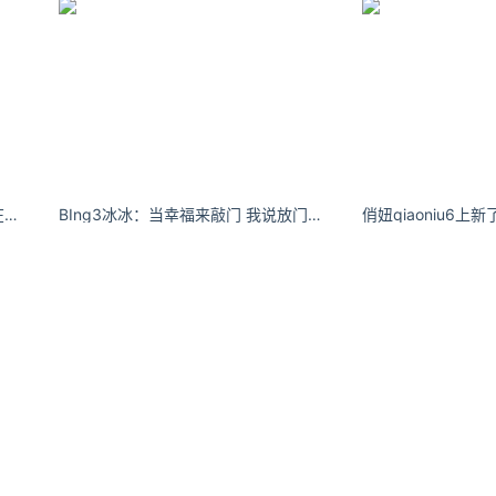
陈瑶外在压力增加时，就应增强内在的动力。
BIng3冰冰：当幸福来敲门 我说放门口 其实我在猫眼偷偷看 看他真不真诚 看他会不会等