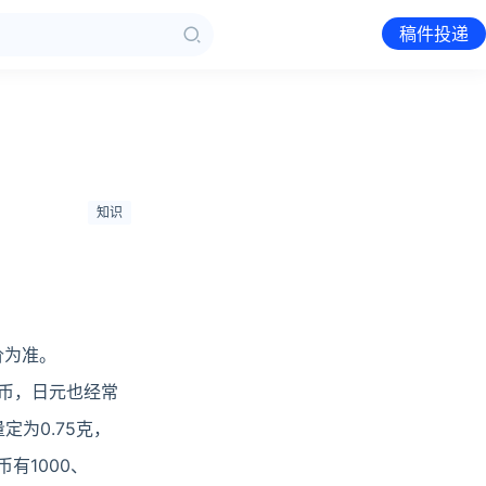
稿件投递
知识
价为准。
货币，日元也经常
定为0.75克，
币有1000、