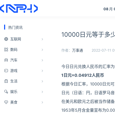
08
月
热门资讯
10000日元等于多
互联网
数码
作者：
万事通
2022-07-11 0
汽车
今日日元兑换人民币的汇率为
游戏
1日元=0.04912人民币
生活
根据今日汇率，10000日元
娱乐
日元（日语：円，日语罗马音
在美元和欧元之后被当作储备货
美食
1953年5月含金量宣布为0.0