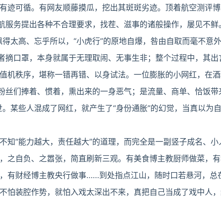
有迹可循。有网友顺藤摸瓜，挖出其斑斑劣迹。顶着航空测评博
民航服务提出各种不合理要求，找茬、滋事的诸般操作，屡见不鲜
飘得太高、忘乎所以，“小虎行”的原地自爆，咎由自取而毫不意
愿者摘口罩，本身就属于无理取闹、无事生非；整个过程中，其出
值机秩序，堪称一错再错、以身试法。一位膨胀的小网红，在酒
被粉丝们捧着、惯着，熏出来的一身恶气；是流量、商单、恰饭带
世。某些人混成了网红，就产生了“身份通胀”的幻觉，当真以为
不知“能力越大，责任越大”的道理，而完全是一副竖子成名、小
，之自负、之嚣张，简直刷新三观。有美食博主教厨师做菜，有
，有财经博主教央行做事……到处指点江山，随时口若悬河，总
不怕装腔作势，就怕入戏太深出不来，真把自己当成了戏中人，