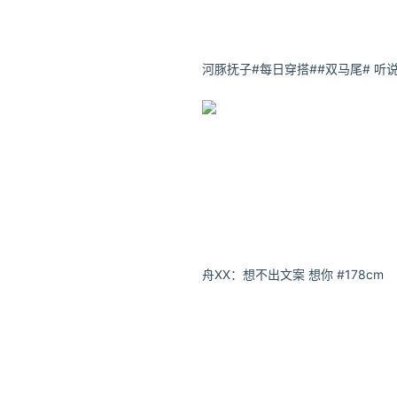
测，
深圳凌晨闪电超1000次
@深圳天气 微博7月31日
雨到大暴雨，大暴雨出现在龙
市
关注公众号：拾黑（shiheib
友情链接：
关注数据与安全，洞悉企业级服务市场：
安全、绿色软件下载就上极速下载站：h
*文章为作者独立观点，不代表 牛
舟XX：想不出文案 想你 #178cm
本文由
辛德勇
发表，转载此文章须
原文链接 https://www.niupinhui.
深圳
宝安机场
直