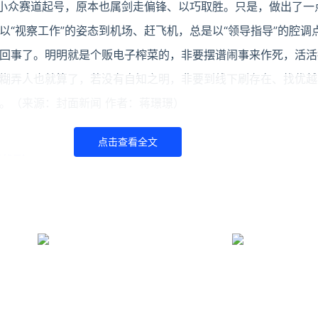
的小众赛道起号，原本也属剑走偏锋、以巧取胜。只是，做出了一
以“视察工作”的姿态到机场、赶飞机，总是以“领导指导”的腔调
回事了。明明就是个贩电子榨菜的，非要摆谱闹事来作死，活活
糊弄人也就算了，若没有自知之明，非要到线下刷存在、找优越
。（来源：封面新闻 作者：蒋璟璟）
点击查看全文
已找到
天的58岁中国台湾男性游客遗体11日被找到，目前深圳警方已初
好者，9月6日上午前往七娘山徒步，原计划当日下午返回民宿
冰毒
一票国际包裹机检图像异常，包裹申报为“家居地毯”，但CT扫
缝、探测都没找到异常，最后靠“会不会是泡进去的”灵感破案，