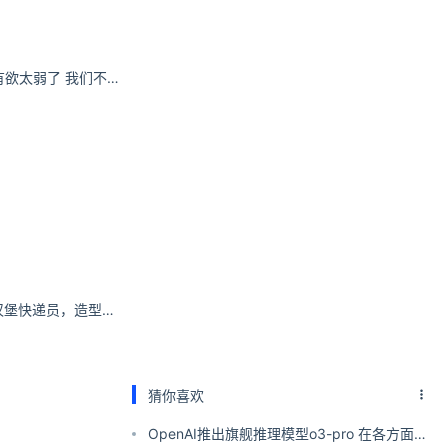
深圳市出现局地暴
美羊羊桑～：你占有欲太弱了 我们不合适
大”的特点；全
coser“女主K”化身汉堡快递员，造型惹火撩人心弦
猜你喜欢
OpenAI推出旗舰推理模型o3-pro 在各方面全