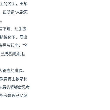
主的名头，王某
。正所谓“人欲灭
外。
言不逊、动手滋
精催化下，现出
来晕头转向，“名
自己成名成角儿，
人得志的嘴脸。
教育博主教家长
在眉头紧锁做思考
终究是误己又误