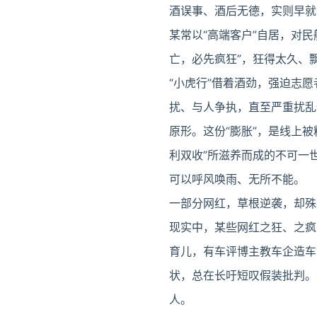
酒误事、酒后无德，实则早就
某常以“高端客户”自居，对
亡，必先疯狂”，狂得太久、
“小虎行”借着酒劲，强迫志
扰、与人争执，直至严重扰乱
原形。这份“膨胀”，是线上
利双收”所滋养而成的不可一
可以呼风唤雨、无所不能。
一部分网红，草根逆袭，却殊
现实中，某些网红之狂、之疯
育儿，有车评博主教车企造车
状，总在长吁短叹假装批判。
人。