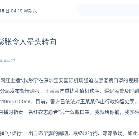
08
日 04:19 星期六
膨胀令人晕头转向
4:44:23
测评网红主播“小虎行”在深圳宝安国际机场强迫志愿者摘口罩的视
机场分局发布警情通报：王某某严重扰乱值机秩序，巡逻民警及时
19mg/100ml。目前，警方已依法对王某某作出行政拘留处罚
”直播时指责一名红衣志愿者“凭什么戴口罩，我就给你摘，我就
播“小虎行”一出丑态毕露的闹剧，最终以行拘、凉凉收场。如此