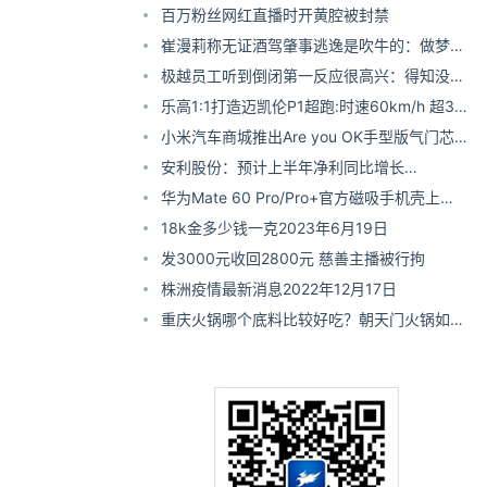
面提升且表现优异 附API价格
百万粉丝网红直播时开黄腔被封禁
崔漫莉称无证酒驾肇事逃逸是吹牛的：做梦梦
到的！
极越员工听到倒闭第一反应很高兴：得知没赔
偿180度大转弯
乐高1:1打造迈凯伦P1超跑:时速60km/h 超34
万块积木
小米汽车商城推出Are you OK手型版气门芯
帽：29.9元
安利股份：预计上半年净利同比增长
9348%-10422%
华为Mate 60 Pro/Pro+官方磁吸手机壳上
架：素皮、硅胶卖99元
18k金多少钱一克2023年6月19日
发3000元收回2800元 慈善主播被行拘
株洲疫情最新消息2022年12月17日
重庆火锅哪个底料比较好吃？朝天门火锅如何
加盟