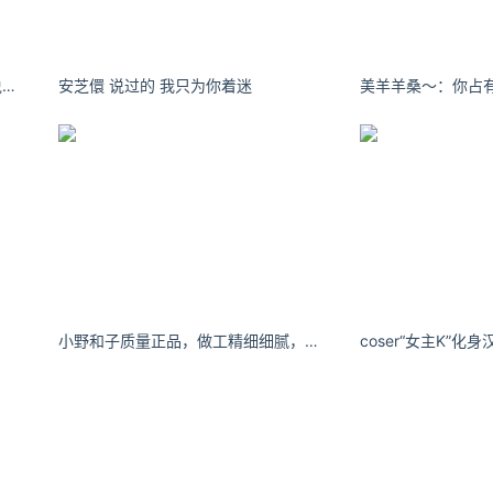
消息，受本地生成并快速加强的强雷雨云团影响，今天凌晨至早晨
河豚抚子#每日穿搭##双马尾# 听说有人说我像六角恐龙[思考] ​​​
安芝儇 说过的 我只为你着迷
岗、龙华和光明，降雨具有“突发性强、局地性明显、短时雨强极
ook）了解更多
https://www.ijiandao.com/
ttps://www.yaorank.com/
品汇 立场
小野和子质量正品，做工精细细腻，没有色差不掉色，好评推荐
经作者同意，并请附上出处( 牛品汇 )及本页链接。
com/news/s/14257.html
播
口罩
志愿者
行政拘留
小虎行