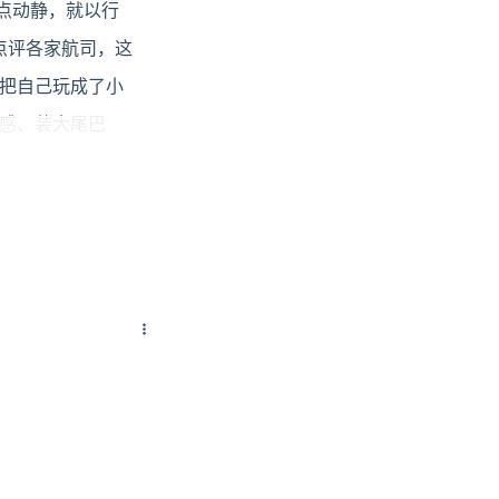
点动静，就以行
点评各家航司，这
把自己玩成了小
感、装大尾巴
步排除刑事案
。但截至傍晚，仍
出诡异绿点，重量
经现场试剂检