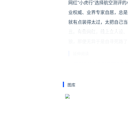
网红“小虎行”选择航空测评
业权威、业界专家自居，总是
就有点装得太过，太把自己当
丑。有些网红，线上立人设、
狼，那便无异于是自寻死路了
延伸阅读
深圳七娘山失联男子遗体
记者获悉，深圳七娘山失联5
件。据了解，该游客为登山爱
图库
未归
海关浸泡地毯查获29公斤
近日，深圳邮局海关关员发现
还比正常的沉三成。关员们拆