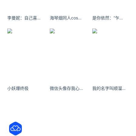
李曼妮：自己喜欢的日子，就是最美的日子；适合自己的活法，就是最好的活法。
海琴烟同人cosplay美女4K高清壁纸
是你依然：“乍见初欢 相处仍怦然”#古风 #汉服
小妖爆终极
微信头像存我心者将心比心，心存我者以真换真， 如果不能顺顺利利，那就风雨兼程。-腾牛个性网
我的名字叫顺溜 度假plog｜120斤 不是只有瘦才好看 - 小红书