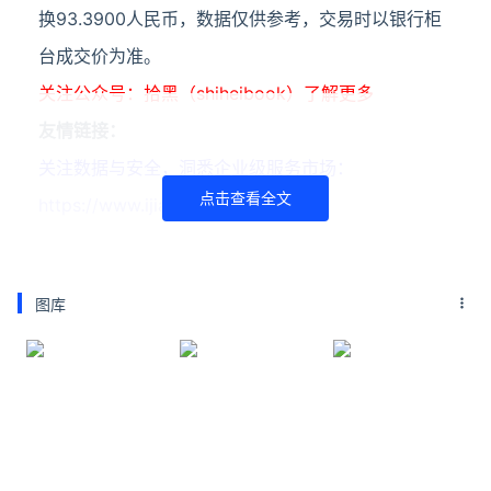
换93.3900人民币，数据仅供参考，交易时以银行柜
台成交价为准。
关注公众号：拾黑（shiheibook）了解更多
友情链接：
关注数据与安全，洞悉企业级服务市场：
点击查看全文
https://www.ijiandao.com/
安全、绿色软件下载就上极速下载站：
https://www.yaorank.com/
图库
*文章为作者独立观点，不代表 牛品汇 立场
本文由
万事通
发表，转载此文章须经作者同意，并请附上出
处( 牛品汇 )及本页链接。
原文链接 https://www.niupinhui.com/news/wiki/1035.html
港币对人民币汇率
港币
人民币
汇率