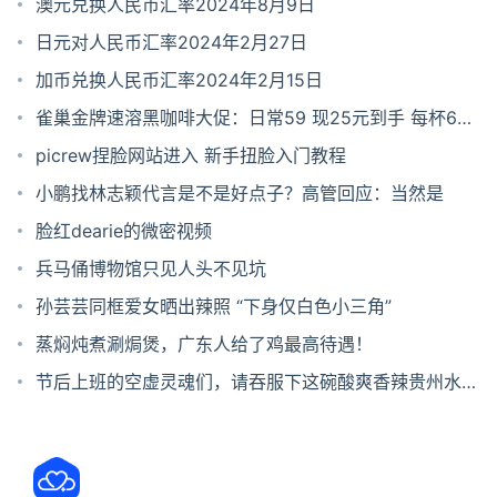
布
澳元兑换人民币汇率2024年8月9日
日元对人民币汇率2024年2月27日
加币兑换人民币汇率2024年2月15日
雀巢金牌速溶黑咖啡大促：日常59 现25元到手 每杯6毛
钱
picrew捏脸网站进入 新手扭脸入门教程
小鹏找林志颖代言是不是好点子？高管回应：当然是
脸红dearie的微密视频
兵马俑博物馆只见人头不见坑
孙芸芸同框爱女晒出辣照 “下身仅白色小三角”
蒸焖炖煮涮焗煲，广东人给了鸡最高待遇！
节后上班的空虚灵魂们，请吞服下这碗酸爽香辣贵州水城
羊肉粉