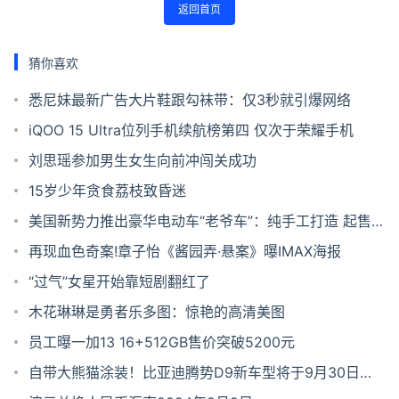
返回首页
猜你喜欢
悉尼妹最新广告大片鞋跟勾袜带：仅3秒就引爆网络
iQOO 15 Ultra位列手机续航榜第四 仅次于荣耀手机
刘思瑶参加男生女生向前冲闯关成功
15岁少年贪食荔枝致昏迷
美国新势力推出豪华电动车“老爷车”：纯手工打造 起售
价395万元
再现血色奇案!章子怡《酱园弄·悬案》曝IMAX海报
“过气”女星开始靠短剧翻红了
木花琳琳是勇者乐多图：惊艳的高清美图
员工曝一加13 16+512GB售价突破5200元
自带大熊猫涂装！比亚迪腾势D9新车型将于9月30日发