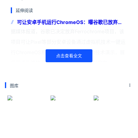
延伸阅读
可让安卓手机运行ChromeOS：曝谷歌已放弃
Ferrochrome项目！
据媒体报道，谷歌已决定放弃Ferrochrome项目，该
项目可让Pixel等部分安卓设备通过虚拟机技术一键运
行ChromeOS系统。该项目最初是作为技术演示，展
点击查看全文
示安卓改进的虚拟化能力，今年6月，谷歌在
关注公众号：拾黑（shiheibook）了解更多
友情链接：
图库
关注数据与安全，洞悉企业级服务市场：
https://www.ijiandao.com/
安全、绿色软件下载就上极速下载站：
https://www.yaorank.com/
*文章为作者独立观点，不代表 牛品汇 立场