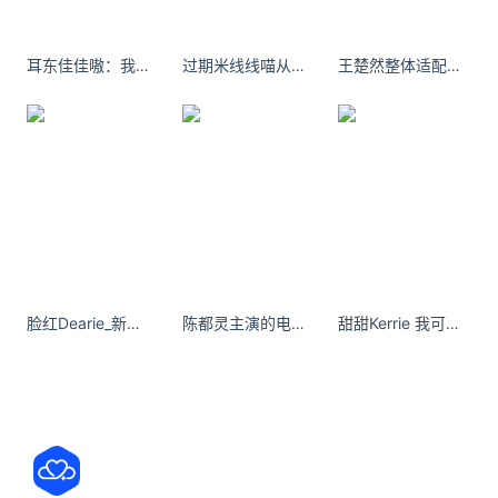
本文由
董财康
发表，转载此文章须经作者同意，并请附上出
处( 牛品汇 )及本页链接。
耳东佳佳嗷：我以为换个时间我们也真的很合适
过期米线线喵从小到大最丢脸出丑的事情是什么?
王楚然整体适配度超高的，让人眼前一亮又一亮！
原文链接 https://www.niupinhui.com/news/s/1246.html
ChromeOS
Google
PDF
编辑器
脸红Dearie_新买了一个高跟鞋 太累了 第一次觉得一个高跟鞋难穿[doge] ​​​
陈都灵主演的电视剧
甜甜Kerrie 我可是去打卡了CPB肌肤之钥 ｢光耀体验馆｣哦！