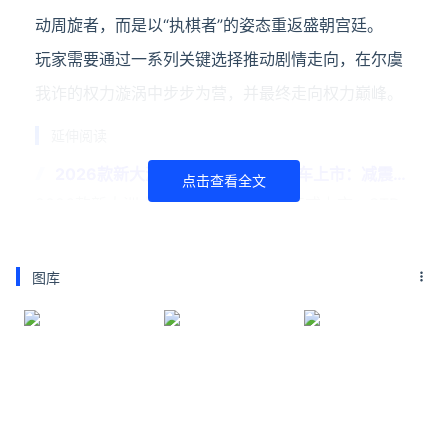
动周旋者，而是以“执棋者”的姿态重返盛朝宫廷。
玩家需要通过一系列关键选择推动剧情走向，在尔虞
我诈的权力漩涡中步步为营，并最终走向权力巅峰。
延伸阅读
2026款新大洲本田NS150LA摩托车上市：减震、
点击查看全文
储物、车机全升级
2026款新大洲本田NS150LA摩托车正式上市，STD
版建议零售价14280元，Pro版建议零售价15680元，
这款摩托车轴距 1357mm，提供流光银、鎏金黑、曜
图库
石绿、璀璨白四种配色。动力方面，新
马斯克炮轰IBM：0.7纳米命名是误导
IBM近日宣布推出全球首个亚1纳米芯片技术，核心节
点为0.7纳米（7埃米），称这是全球最小、最强大的
计算机芯片技术。然而，这一命名却遭到了特斯拉和