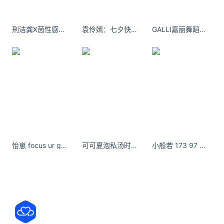
SpaceX掌门人埃隆·马斯克的公开质疑。马斯克认
为，
刑洁龚X茵性感自拍写真集
袁伶嫣：七夕快乐呀表贝们 每个人在评论里给我一朵花吧 我先给你们
GALLI嘉丽舞蹈生日记茜茜 没有任何不满，动动心就死。
豆包输入法iOS版升级：启动更快 预测更准
豆包输入法iOS版推送新版本更新，版本号1.4.7。这次
全部优化都围绕打字手感和输入效率，日常打字、手
写输入都会更顺手。豆包输入法是依托AI大模型做的
输入工具，iOS端适配苹果手机全系机型，整体界面干
关注公众号：拾黑（shiheibook）了解更多
友情链接：
怡崽 focus ur gaze on me
可可夏泡私汤时拍到了人生照片真的好好看！！
小般若 173 97 长这样 - 小红书
关注数据与安全，洞悉企业级服务市场：
https://www.ijiandao.com/
安全、绿色软件下载就上极速下载站：
https://www.yaorank.com/