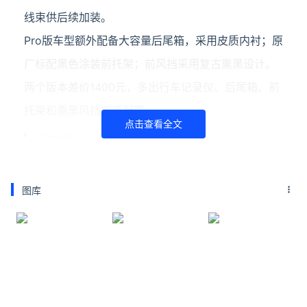
线束供后续加装。
Pro版车型额外配备大容量后尾箱，采用皮质内衬；原
厂标配黑色涂装前托架；前风挡采用复古熏黑设计。
两个版本差价1400元，多出行车记录仪、后尾箱、前
托架和熏黑风挡四项配置。
点击查看全文
延伸阅读
马斯克炮轰IBM：0.7纳米命名是误导
IBM近日宣布推出全球首个亚1纳米芯片技术，核心节
图库
点为0.7纳米（7埃米），称这是全球最小、最强大的
计算机芯片技术。然而，这一命名却遭到了特斯拉和
SpaceX掌门人埃隆·马斯克的公开质疑。马斯克认
为，
豆包输入法iOS版升级：启动更快 预测更准