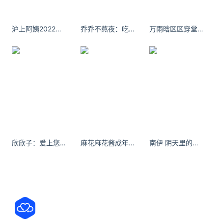
豆包输入法iOS版推送新版本更新，版本号1.4.7。这次
全部优化都围绕打字手感和输入效率，日常打字、手
沪上阿姨2022年已经进入倒计时
乔乔不熬夜：吃饭了吗 没吃的话吃我两拳#出山dj版
万雨晗区区穿堂风，何以引山洪。
写输入都会更顺手。豆包输入法是依托AI大模型做的
输入工具，iOS端适配苹果手机全系机型，整体界面干
孙正义推迟退休：将再干10到15年 全力押注AI
软银集团创始人兼CEO孙正义（68岁）在近日股东大
会上明确表示，将以经营者身份“再努力10到15年”。
这一表态事实上修正了他此前“60多岁交棒”的退休计
划，同时强调将把重心持续扩大人工智能（AI）事业
欣欣子：爱上您这样的人 是我的命#纯御
麻花麻花酱成年人的世界里，不存在永恒的靠山
南伊 阴天里的甜系放映时光 艺图语
关注公众号：拾黑（shiheibook）了解更多
友情链接：
关注数据与安全，洞悉企业级服务市场：
https://www.ijiandao.com/