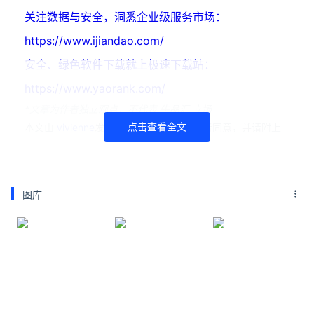
关注数据与安全，洞悉企业级服务市场：
https://www.ijiandao.com/
安全、绿色软件下载就上极速下载站：
https://www.yaorank.com/
*文章为作者独立观点，不代表 牛品汇 立场
点击查看全文
本文由
vivienne
发表，转载此文章须经作者同意，并请附上
出处( 牛品汇 )及本页链接。
原文链接 https://www.niupinhui.com/ent/star/21218.html
兰蔻
蔡依林
图库