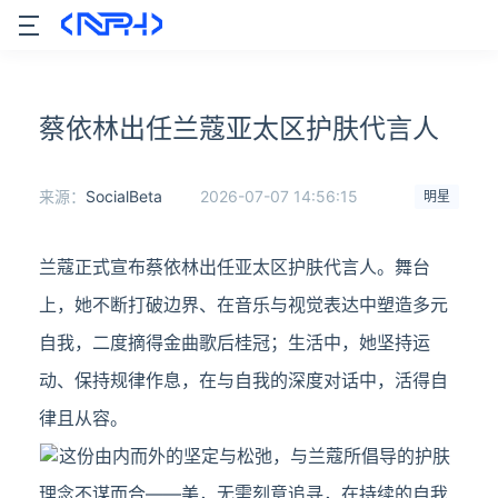
蔡依林出任兰蔻亚太区护肤代言人
来源：
SocialBeta
2026-07-07 14:56:15
明星
兰蔻正式宣布蔡依林出任亚太区护肤代言人。舞台
上，她不断打破边界、在音乐与视觉表达中塑造多元
自我，二度摘得金曲歌后桂冠；生活中，她坚持运
动、保持规律作息，在与自我的深度对话中，活得自
律且从容。
这份由内而外的坚定与松弛，与兰蔻所倡导的护肤
理念不谋而合——美，无需刻意追寻，在持续的自我