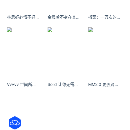
林思妤心情不好第三天了，失业不知道为什么会那么难过。
金晨若不身在其中，何来感同身受。
桁菜：一万次的春和景明 #优雅知性
Vvvvv 世间所有的不喜欢，多多少少都有一点瞧不上的意思。- 小红书
Solid 让你无需编码即可快速构建真实全栈 Web 应用，安全高效。
MM2.0 更强调个体的真实表达，更注重当下的情绪流动。- 小红书