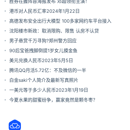
前二
胜券在握阵容海报发布 邓超领衔主演！
港币对人民币汇率2024年1月22日
高德发布安全出行大模型 100多家网约车平台接入
沈阳楼市新政：取消限购、限售 认房不认贷
男子悬赏千万寻狗?郑州警方回应
90后宝爸拽脚倒提1岁女儿摸金鱼
美元兑换人民币2023年5月5日
腾讯QQ月活5.72亿：不及微信的一半
白金saki个人简介及最新写真照片
一美元等于多少人民币2023年1月19日
今夏水果的甜蜜纷争，赢家竟然是颗冬枣？