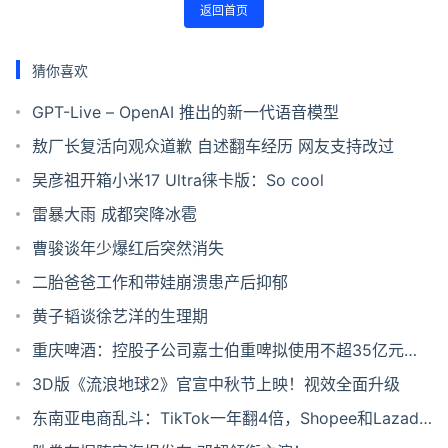
返回首页
猜你喜欢
GPT-Live – OpenAI 推出的新一代语音模型
敖厂长复活向观众道歉 自述翻车经历 网友支持改过
吴彦祖开箱小米17 Ultra徕卡版：So cool
雷暴大雨 成都突降冰雹
曹骏谈年少爆红后突然消失
二胎爸爸工作和带娃崩溃患产后抑郁
黄子韬谈徐艺洋的生理期
重庆啤酒：控股子公司嘉士伯重啤拟使用不超35亿元闲
置自有资金办理委托理财
3D版《流浪地球2》官宣中秋节上映！视效全面升级
东南亚电商乱斗：TikTok一年翻4倍，Shopee和Lazada