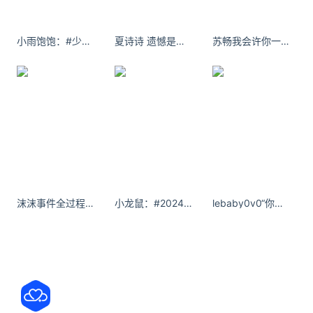
39.98万元。该车最大的亮点当属配备了非常硬核的
越野原厂装备，其中最值得说道的当属原厂涉水喉，
小雨饱饱：#少女感 #天秤 #甜系女孩
夏诗诗 遗憾是山城夏天的少年。
苏畅我会许你一场婚礼，一件婚纱，一对戒指，一个伴儿。
使得该车的涉水深度达到925mm，同时拥有正反进气
可调，不仅
余承东官宣：黄渤、于和伟成为问界M9品牌大使
今日，华为常务董事、终端BG董事长余承东正式宣
布，演员黄渤、于和伟出任鸿蒙智行问界M9品牌大
使。此次官宣恰逢问界M9系列新品发布会前一天，新
车将于5月27日14:30举办线上上市活动。两位大使与
沫沫事件全过程发生了什么事情
小龙鼠：#2024成都国际车展 #车展现场 比亚迪展台的小兔御吗
lebaby0v0“你崩溃的凌晨四五点，有人却一觉到天亮。”
问界M
关注公众号：拾黑（shiheibook）了解更多
友情链接：
关注数据与安全，洞悉企业级服务市场：