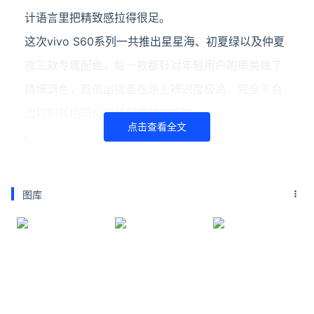
计语言里把精致感拉得很足。
这次vivo S60系列一共推出星星海、初夏绿以及仲夏
夜三款专属配色，每一款都针对年轻用户的审美做了
精细调色，颜值出挑走在路上辨识度极高，完全不会
出现和其他同价位机型撞款的尴尬。
点击查看全文
延伸阅读
vivo WATCH GT 2发布：手腕上的全天候健康监
测神器 549元起
今日晚间，vivo WATCH GT 2正式官宣发布，产品首
图库
销限时优惠价为549元，叠加国家相关补贴之后，最
终到手价仅466.65元。这款新品配备2.07英寸超大显
示屏，搭配超窄屏幕黑边设计，所有推送
福特烈马亚马逊限量版上市：原厂涉水深度将近1
米
福特汽车官宣，烈马亚马逊限定版正式上市，售价