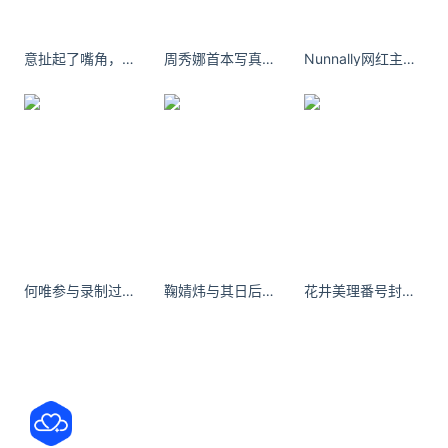
福特烈马亚马逊限量版上市：原厂涉水深度将近1
米
意扯起了嘴角，这世界就是一闹剧。
周秀娜首本写真集作风大胆，一度受到批评。
Nunnally网红主播同款兔耳朵发箍 私房拍照发箍道具头饰私房兔子面罩派对
福特汽车官宣，烈马亚马逊限定版正式上市，售价
39.98万元。该车最大的亮点当属配备了非常硬核的
越野原厂装备，其中最值得说道的当属原厂涉水喉，
使得该车的涉水深度达到925mm，同时拥有正反进气
可调，不仅
华为nova 16系列四配色外观公布：双环Deco超强
辨识度
华为终端BG CEO何刚今天晒出了nova 16系列的四款
配色外观，分别是晴空蓝、幻彩贝母、天际白、星空
何唯参与录制过脱口秀节目《闺蜜说
鞠婧炜与其日后做个没承担的人，不如现在做一个绝情的人
花井美理番号封面大全奇迹的J罩杯
黑。除了星空黑是纯色之外，其他三款配色的背板都
采用双层灵动逐浪纹理，十分灵动，幻彩贝母更是采
用了
俞浩：追觅包场请所有员工去看《给阿嬷的情书》