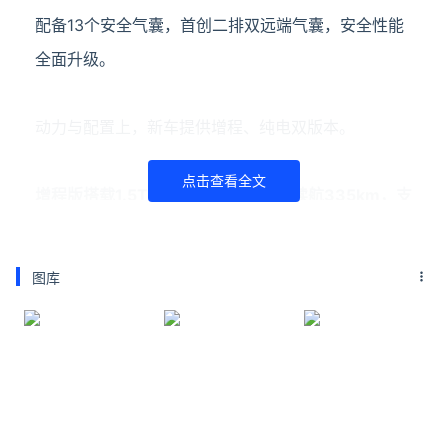
配备13个安全气囊，首创二排双远端气囊，安全性能
全面升级。
动力与配置上，新车提供增程、纯电双版本。
点击查看全文
增程版搭载1.5T动力组合，最高纯电续航335km，支
持800V超快充；纯电版配备120度宁德时代三元锂电
池，续航突破650km。
图库
顶配领世加长版升级2.0T三电机动力，综合马力超
900匹，还专属配备双拼配色、旋转座椅、智能星空
顶等高端配置，豪华属性拉满。
延伸阅读