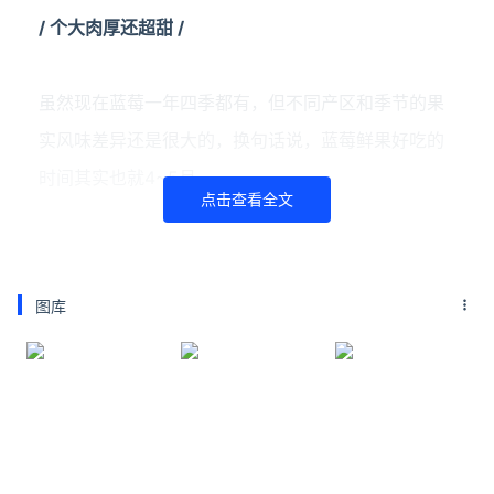
/ 个大肉厚还超甜
/
虽然现在蓝莓一年四季都有，但不同产区和季节的果
实风味差异还是很大的，换句话说，蓝莓鲜果好吃的
时间其实也就4~5月。
点击查看全文
图库
这种打击对于蓝莓星人们，无疑是毁灭级的，而蓝莓
干则是平息“伤痛”的法宝。