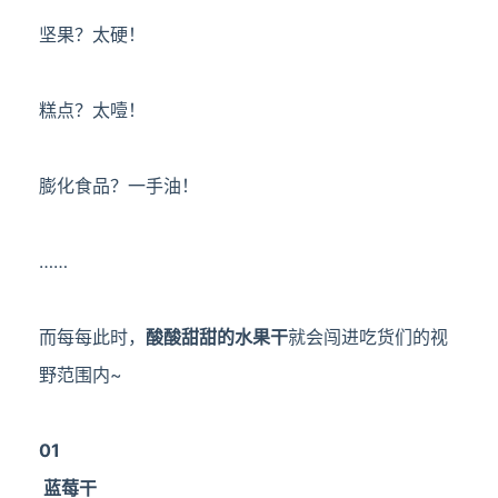
坚果？太硬！
糕点？太噎！
膨化食品？一手油！
……
而每每此时，
酸酸甜甜的水果干
就会闯进吃货们的视
野范围内~
01
蓝莓干