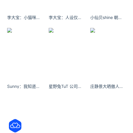
浓烈的蓝莓香，还带着适当的水分的软糯
，每一次咀
嚼，蓝莓干的果肉都会随着你的口腔动作滑进你的嘴
李大宝：小猫咪能有什么坏心思呢～ ​​​
李大宝：人设仅供参考 性格具体看你是谁 ​​​
小仙贝shine 朝着春天去 别烂在过去和梦里 ​​​​
里，甜与酸裹挟着下浓烈的果香，让你根本停不下
来。
与其说它是水果干，它更像是蓝莓在人类梦中才应有
的样子。
Sunny：我知道 会有一个春天遇见你 #兰蔻菁纯裸唇釉 #兰蔻313 #春日郁金妆#兰蔻裸色小站
星野兔TuT 公司新来的实习生好会穿！！ - 小红书
庄静景大晒傲人上围。
真·蓝莓干