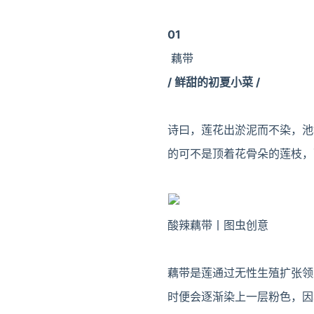
01
藕带
/ 鲜甜的初夏小菜
/
诗曰，莲花出淤泥而不染，池
的可不是顶着花骨朵的莲枝，
酸辣藕带丨图虫创意
藕带是莲通过无性生殖扩张领
时便会逐渐染上一层粉色，因