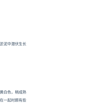
淤泥中潜伏生长
黄白色，稍成熟
在一起时颇有些