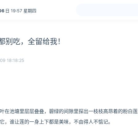
06
日 19:57 星期四
万都别吃，全留给我！
09 18:18:25
叶在池塘里层层叠叠，碧绿的间隙里探出一枝枝高昂着的粉白莲
它，谁让莲的一身上下都是美味，不由得人不惦记。