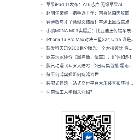
彭军交换了“中国第一辆无人车”
苹果iPad 11发布：A16芯片 无缘苹果AI
料反倒会喧宾夺
赵明任荣耀一把手近十年：因身体原因辞职
钟溥敏与才子徐俊文结婚！丰满上围成焦点
小鹏M0NA M03卖爆后：比亚迪王传福车展
现场看车
iPhone 16 Pro Max对决三星S24 Ultra 谁是
真正的机皇
联发科天玑9300跑分曝光：全大核设计 性能
对标苹果A17 Pro
欧美玩家评价《黑神话：悟空》：好评如潮！
腾讯动漫《斗罗大陆2》今日两集首播 霍雨浩
的脆甜滋味。
初入星斗大森林
赌王何鸿燊姐姐何婉鸿去世
装配式建筑一站式交付平台大乐装宣布获得近
亿元B轮融资
河南理工大学相关介绍?