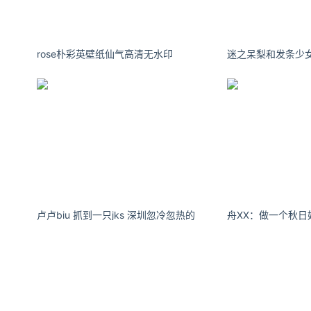
了一些荷塘的主要产出。常见的子莲品种和藕莲品种皆可出产藕
rose朴彩英壁纸仙气高清无水印
时珍记为“五六月嫩时，采为蔬茹，老则为藕稍，味不堪食。”，
带之风也正是由湖北刮至全国。
卢卢biu 抓到一只jks 深圳忽冷忽热的
舟XX：做一个秋日
斯佳丽
北人餐桌上常见的小菜
。藕带宜小炒，微焯后同干红椒、姜丝、
白相间，煞是好看的一盘。每一段藕带似乎都满盈着鲜甜的汁水