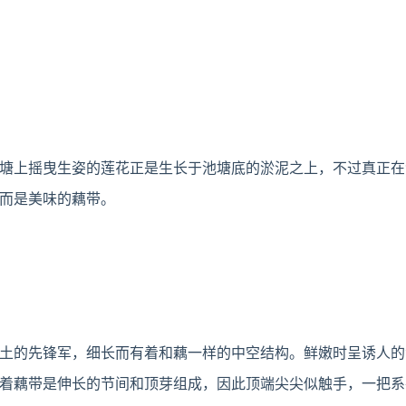
塘上摇曳生姿的莲花正是生长于池塘底的淤泥之上，不过真正在
而是美味的藕带。
土的先锋军，细长而有着和藕一样的中空结构。鲜嫩时呈诱人的
着藕带是伸长的节间和顶芽组成，因此顶端尖尖似触手，一把系