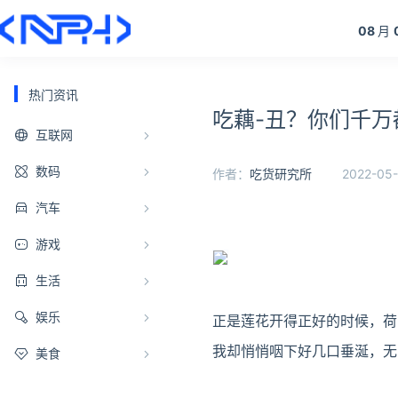
08
月
热门资讯
吃藕-丑？你们千
互联网
数码
作者：
吃货研究所
2022-05-
汽车
游戏
生活
娱乐
正是莲花开得正好的时候，荷
我却悄悄咽下好几口垂涎，无
美食