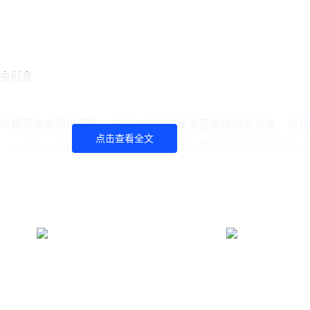
虫创意
年藕顶端会萌出顶芽，它们在微暖的水流里快速抽长身姿，成长
点击查看全文
，它们会在未来萌发出叶芽或花芽，成为夏日清凉风景的来源。
被农人从中挖出。
，让荷塘中的荷叶密度保持适中，随着食用藕带之风渐起，藕带