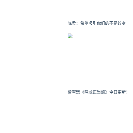
抢手的时令小菜，藕带反倒成
细、脆嫩程度上有一定区别。
陈柔：希望吸引你们的不是纹身 ​​​​
藕带 | item.jd
食用藕带的习惯古而有之，李
吃藕带的非湖北人莫属，食藕
曾宥臻《鸣龙正当燃》今日更新！
酸辣藕尖 | 豆果美食网网友
细白脆嫩的藕带，是这时节湖
出锅前淋上少许醋，便成了红