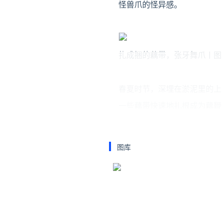
怪兽爪的怪异感。
扎成捆的藕带，张牙舞爪丨图
春夏时节，深埋在淤泥里的上
一些藕带快速地扎根成为藕鞭
那些，横在泥中，不多时便会
图库
刚捞出的藕带
原本农人采收藕带是为了疏苗