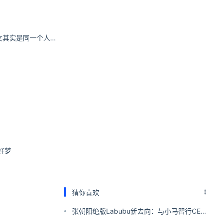
带，两者在粗
迷之呆梨和发条少女其实是同一个人哦！
纵观全国，最爱
好梦
猜你喜欢
蒜片快速翻炒，
张朝阳绝版Labubu新去向：与小马智行CEO
，口感却是意外