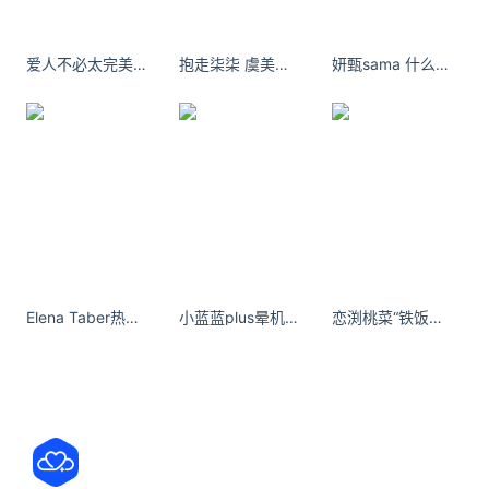
“Figma”，仅需半天即可完成传统团队一个月的工作
量，单项目整体成本降10%~20%；提升设计师/造价
爱人不必太完美，是你便足以！
抱走柒柒 虞美人～ 拍到凌晨困困
妍甄sama 什么都好就是有点累 ​​​
师工作效率的同时，在产业链起点环节提升标准化
率，让供应链侧大幅降本提效。
在供应链端，
通过APS调度分单技术，跨项目对构件
合并标准品类，按最优效率解匹配，分派给不同的工
厂，并对供应链全过程进行数字化调度和管理，让原
本的供应链连接模式从线状转为网状，极大地降低厂
Elena Taber热爱漫无边际 生活自有分寸
小蓝蓝plus晕机了，怎么回事~ ​​​
恋渕桃菜“铁饭碗”里的噩梦：性骚扰与低薪的双重压迫
房/设备/管理摊销等非物化成本，实现规模化、连续
化生产，实现基于数智化的网络协同。
在交付端
，
类似淘宝等电商平台，向甲方提供“甲方助
手”小程序，可以手机实时在线，查询构件生产到运输