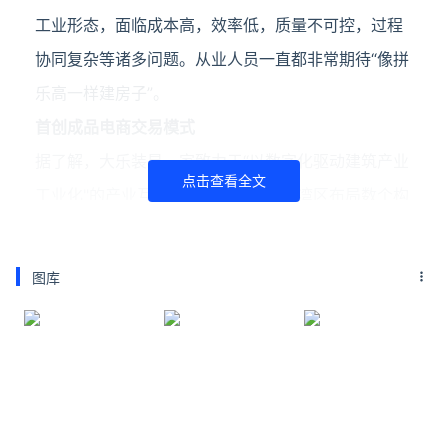
工业形态，面临成本高，效率低，质量不可控，过程
协同复杂等诸多问题。从业人员一直都非常期待“像拼
乐高一样建房子”。
首创成品电商交易模式
据了解，大乐装是一家致力于“以数字化驱动建筑产业
点击查看全文
工业化"的产业互联网公司，除了在大湾区布局数个构
件协同生产工厂外，还通过云端协同的数字化产品矩
阵打通装配式建筑设计到生产全链条，向客户提供装
图库
配式建筑一站式交付体验。
大乐装创始人兼CEO刘慧表示，
在设计端
，大乐装自
研云原生设计引擎和智能BOM算量报价系统，云端登
陆无需下载安装，AIGC傻瓜式生成建筑方案设计成
果，同时智能推荐标准构件，类似装配式设计行业的