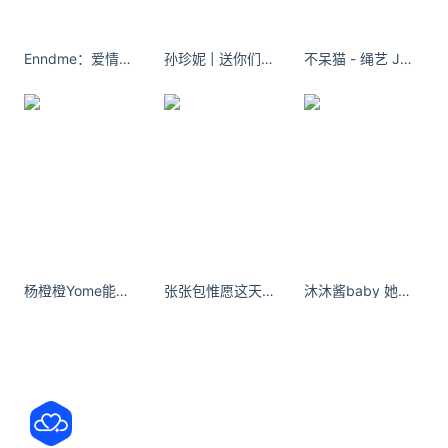
鲜。
Enndme：爱情不是我生活的全部，打工才是。
孙珍妮 | 送你们一张壁纸
不呆猫 - 绳艺 JK制服
金齑玉脍，是在北魏
贾思勰
所著的《
齐民要术
》中读
到的。由七种配料制成金齑，银白鱼片为玉脍。
也许是淡水鱼生不符合现代环境下的卫生习惯，如今
金齑玉脍早已不常见于餐桌。于是
我做了一点改良
——将淡水鱼生改为同样剔透莹亮的鲷鱼生，环成牡
杨橙橙Yome能安慰我一下吗 最近的我很累[苦涩] ​​​
张张包惟愿这天地生灵，四海八荒再无纷扰动荡，山川依旧，喜乐永存。
沐沐酱baby 她活泼开朗大方我小人阴暗放荡- 茉莉次元
丹状。
与方形米饭做搭配，恰似“天圆地方”。