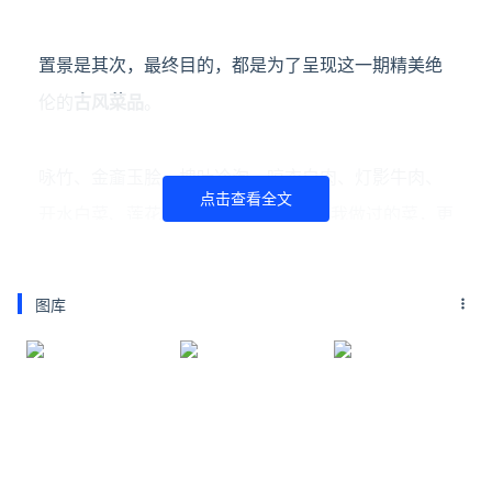
置景是其次，最终目的，都是为了呈现这一期精美绝
伦的
古风菜品
。
咏竹、金齑玉脍、槐叶冷淘、晾衣白肉、灯影牛肉、
点击查看全文
开水白菜、
莲花酥……有些是这个夏天我做过的菜，更
多的则是第一次挑战。
图库