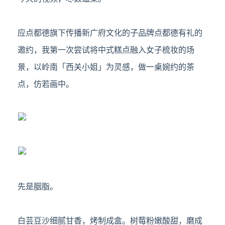
应点都德旗下
传播新广府文化的子品牌
点都德有礼的
邀约，我第一次尝试将中式糕点融入女子梳妆的场
景
，以
岭南「西关小姐」为灵感，做一桌婉约的茶
点，仿若画中。
先是胭脂。
白芸豆沙细腻甘香，烤制成盒。树莓粉嫩酸甜，磨成