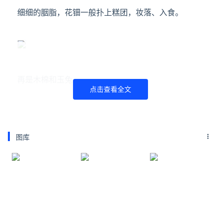
细细的胭脂，花钿一般扑上糕团，妆落、入食。
再是木棉和玉兔。
点击查看全文
木棉花瓣之下，是
茶道级别的茶馅绵实细腻
，咸蛋黄
鲜香的
花蕊
和茶香混合，浓郁回甘
。我还做一枚玉兔
图库
叹茶点月，包裹
日月潭红玉红茶，细品能分辨出肉桂
和薄荷香
。