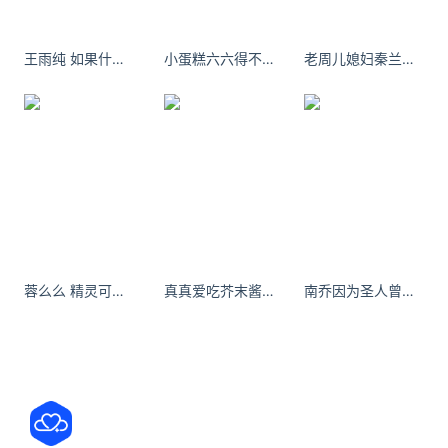
在此感谢点都德有礼的
《娴雅岭南》给我带来的灵
感
。
王雨纯 如果什么都会变 我想说谢谢你陪我的那些天
小蛋糕六六得不到的就不要，就算没有依靠，可我还有骄傲。
老周儿媳妇秦兰菇凉，别以为你发条说说他就会穿过人群看见你。
值得一提的是，日食记和点都德有礼、非遗广彩传承
人翟惠玲一起做了「点茶叹月」月饼礼盒，用立体雕
刻加覆膜烫金的盒面，最大程度还原广彩瓷盘上《娴
雅岭南》的生活画面。
亚热带的季风成就了温润的岭南文化，蒲凉芭蕉叶、
蓉么么 精灵可露丽｜往返在春天～ - 小红书
真真爱吃芥末酱不必过于在意人与人之间表面的情绪
南乔因为圣人曾经这样教诲：勤劳远比黄金可贵
灼灼木棉花、一盅两件叹清茶，温柔娴静。