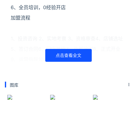
6、全员培训，0经验开店
加盟流程
1、投资咨询 2、实地考察 3、资格审查4、店铺选址
5、签订合同6、门店装修7、总部培训8、正式开业
点击查看全文
9、运营指导10、后续支持
加盟扶持
图库
1、品牌支持2、管理支持3、培训支持4、新品支持
5、广告支持6、技术支持7、开业支持8、选址支持
9、物流支持10、店面支持
关注公众号：拾黑（shiheibook）了解更多
友情链接：