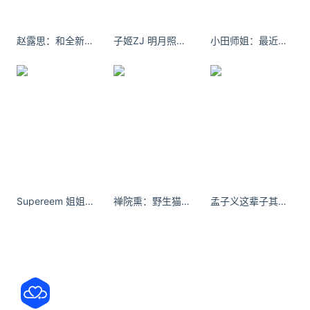
关注数据与安全，洞悉企业级服务市场：
https://www.ijiandao.com/
赵露思：和全新Maxi Chain包袋，组成了心动信号。
子姬ZJ 明月照高楼，流光正徘徊。
小田师姐：最近学了点很新的deng西#学术感燕子舞
安全、绿色软件下载就上极速下载站：
https://www.yaorank.com/
*文章为作者独立观点，不代表 牛品汇 立场
本文由
成都吃货
发表，转载此文章须经作者同意，并请附上
出处( 牛品汇 )及本页链接。
原文链接
https://www.niupinhui.com/canyin/huoguo/274.html
Supereem 姐姐爱去的Whisky club
禅院熏：野生猫猫。整理衣柜的乱搭产物#黑丝搭配 #对镜拍 #大长腿 #吊带袜
孟子义这辈子其实很长，长到你可以跌倒再站起来，做梦又醒过来。
记忆故事