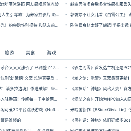
奇女侠”晒沐浴照 网友感叹颜值冻龄
37岁韩女星坎坷人生引唏嘘：为养家拍影片 退圈送外卖救助流浪动物
姆巴佩私生活曝光！约会跨性别模特 和队友前任传绯闻
旅游
美食
游戏
你还喝白酒吗：茅台又又又涨价了 已调整至1753元/瓶
《影之刃零》疑似删除"延期"文案 难道真要反向跳票?
育碧3A《阿凡达：潘多拉边境》惨遭破解！坚挺3年被传统派攻破
天蚕土豆携新书入驻番茄！传闻每一千字给两万元
Epic喜加一：休闲可爱3D平台跳跃游戏《NoRush!》
报警是谁惯的
发布最高价格99万的“赛博伴侣”后，优必选周剑称量产难度“史上罕见”
网红李雨禅被警方行政拘留