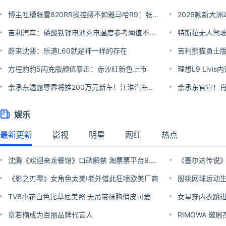
博主吐槽张雪820RR操控感不如雅马哈R9！张雪硬刚：挑战输了送100台820RR
吉利汽车：磷酸铁锂电池充电温度参考阈值不超过65℃
蔚来沈斐：乐道L60就是神一样的存在
吉利熊猫勇士版
方程豹豹5闪充版颜值暴击：赤沙红新色上市
余承东透露尊界将推200万元新车！江淮汽车今日涨停 市值破千亿
余承东官宣！肖
娱乐
最新更新
影视
明星
网红
热点
沈腾《欢迎来龙餐馆》口碑解禁 淘票票平台9.8分
《影之刃零》女角色太美!老外借此狂喷欧美厂商
殷桃网球运动生
TVB小花白色比基尼美照 无吊带抹胸俏皮可爱
女星穿内衣跳进
章若楠成为百丽品牌代言人
RIMOWA 