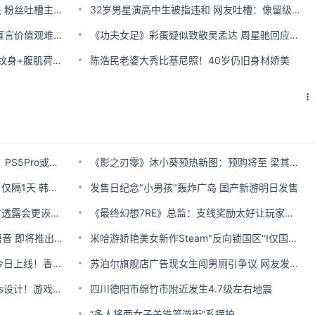
赵露思演唱会后多套性感礼服丢失 粉丝吐槽主办方“草台班子”
32岁男星演高中生被指违和 网友吐槽：像留级老学长
郭碧婷不让女儿看《白雪公主》 直言价值观难以认同
《功夫女足》彩蛋疑似致敬吴孟达 周星驰回应令人动容
陈伟霆身材太好了!新剧半裸出镜 纹身+腹肌荷尔蒙爆棚
陈浩民老婆大秀比基尼照！40岁仍旧身材娇美
《影之刃零》首发选主机还是PC？PS5Pro或可4K60帧
《影之刃零》沐小葵预热新图：预购将至 梁其伟发文
《龙之剑：觉醒》又双叒叕更新！仅隔1天 韩国人太肝了
发售日纪念"小男孩"轰炸广岛 国产新游明日发售
《黑神话：钟馗》风格大变！官方透露会更诙谐更日常
《最终幻想7RE》总监：支线奖励太好让玩家很有压力
《堡垒之夜》开始为NPC加入AI语音 即将推出对话功能
米哈游娇艳美女新作Steam"反向锁国区"!仅国区能玩
米哈游新作《BSide:Olivia Lin》今日上线！香艳钢琴师伴你疗愈心灵
苏泊尔旗舰店广告现女生闯男厕引争议 网友发帖吐槽low到爆
《黑神话：钟馗》依旧延续多Boss设计！游戏科学自认Boss战设计水平很高
四川德阳市绵竹市附近发生4.7级左右地震
“多人将两女子关铁笼游街”系摆拍