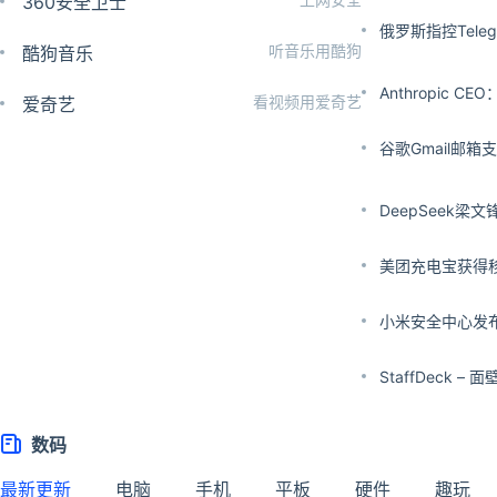
360安全卫士
俄罗斯指控Tel
听音乐用酷狗
酷狗音乐
Anthropic
看视频用爱奇艺
爱奇艺
谷歌Gmail邮
DeepSeek
美团充电宝获得
小米安全中心发
StaffDeck
数码
最新更新
电脑
手机
平板
硬件
趣玩