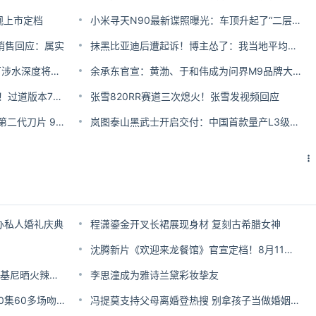
藏大观上市定档
小米寻天N90最新谍照曝光：车顶升起了“二层阁楼”
 销售回应：属实
抹黑比亚迪后遭起诉！博主怂了：我当地平均月薪只有2000 愿意注销账号求原谅
福特烈马亚马逊限量版上市：原厂涉水深度将近1米
余承东官宣：黄渤、于和伟成为问界M9品牌大使
蔚来ES9定档5月27日上市并交付！过道版本7月交付
张雪820RR赛道三次熄火！张雪发视频回应
比亚迪全新海狮05正式上市 标配第二代刀片 9.79万起售
岚图泰山黑武士开启交付：中国首款量产L3级SUV
办私人婚礼庆典
程潇鎏金开叉长裙展现身材 复刻古希腊女神
沈腾新片《欢迎来龙餐馆》官宣定档！8月11日 预售已开
"方唐镜"吃这么好？外籍老婆穿比基尼晒火辣身段
李思潼成为雅诗兰黛彩妆挚友
富婆和男演员拍短剧“伸舌强吻” 50集60多场吻戏
冯提莫支持父母离婚登热搜 别拿孩子当做婚姻借口