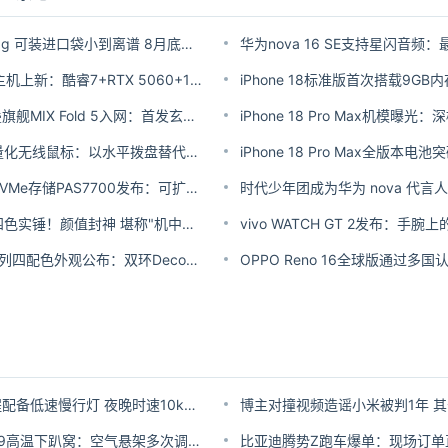
迷你主机仅380g 可装进口袋小到离谱 8月底发售
联想Geek Pro主机上新：酷睿7+RTX 5060+1TB SSD
iPhone 18标准版首次搭载9GB内
小米首款阔折叠旗舰MIX Fold 5入网：首发玄戒O3自研芯片
Airra推新品轻量化无线鼠标：以水平拨盘替代传统滚轮
iPhone 18 Pro Max全版本电池
群晖全新双活NVMe存储PAS7700发布：可扩充至1T内存 200万IOPS
时代少年团成为华为 nova 代言人
iPhone18 Pro四色实锤！颜值封神 堪称"机中贵族"
华为nova 16系列四配色外观公布：双环Deco超强辨识度
小米汽车：澎程配备低速慢行灯 夜晚时速10km/h内自动打开
博主对撞视频造谣小米被判1年 
小鹏客服回应X9高温下趴窝：空气悬架多次调节触发了热保护
比亚迪腾势Z跑车爆单：现场订单