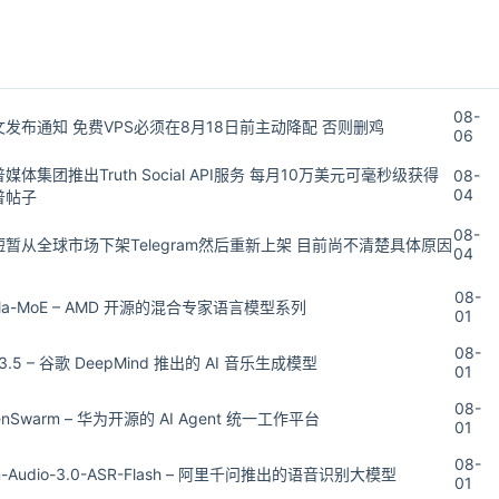
08-
文发布通知 免费VPS必须在8月18日前主动降配 否则删鸡
06
媒体集团推出Truth Social API服务 每月10万美元可毫秒级获得
08-
04
普帖子
08-
暂从全球市场下架Telegram然后重新上架 目前尚不清楚具体原因
04
08-
tella-MoE – AMD 开源的混合专家语言模型系列
01
08-
a 3.5 – 谷歌 DeepMind 推出的 AI 音乐生成模型
01
08-
wenSwarm – 华为开源的 AI Agent 统一工作平台
01
08-
n-Audio-3.0-ASR-Flash – 阿里千问推出的语音识别大模型
01