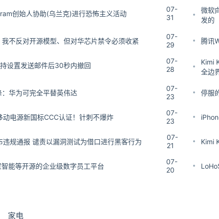
07-
微软向
egram创始人协助(乌兰克)进行恐怖主义活动
31
发的
07-
 CEO：我不反对开源模型、但对华芯片禁令必须收紧
腾讯
29
07-
Kim
箱支持设置发送邮件后30秒内撤回
28
全边
07-
梁文锋：华为可完全平替英伟达
停服
23
07-
移动电源新国标CCC认证！针刺不爆炸
iPh
23
07-
布违规通报 谴责以漏洞测试为借口进行黑客行为
Kim
21
07-
 – 面壁智能等开源的企业级数字员工平台
LoH
20
家电