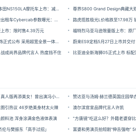
2026款新大洲本田NS150LA摩托车上市：减震、储物、车机全升级
尊界S800 Grand Design典
特斯拉无人驾驶出租车Cybercab参数曝光：前驱动力、配48度电池
路虎揽胜极光L价格跌至17.98万
上市：限时售4.39万元
理想L9 Livis内饰正式公布 采用超宽全景一体屏+移动屏
战成尚界品牌代言人 热度挡不住
《塞尔达传说》真人版再添美女！曾出演冯小刚电影
赞达亚与汤姆·赫兰德英国庄园举
图引热议 46岁绝美身材太火辣
澳尔滨官宣品牌代言人许凯
颜料池 浑身涂满金色液体表演
邀周杰伦与樊振东「高手过招」