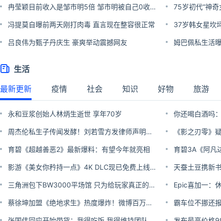
冉莹颖目前收入是邹市明5倍 邹市明被自己0收入吓到了
75岁初代“神
冯提莫自曝前两天刚打肉毒 直言现在整容很正常
吕良伟为甄子丹庆生 豪爽举动震撼网友
生活
最新更新
疫情
社会
知识
好物
旅游
永和豆浆创始人林炳生逝世 享年70岁
周杰伦私生子传闻发酵！刘若雪方发律师声明辟谣
育碧《超越善恶2》最新爆料：有望今年就亮相
影游《美女你矜持一点》4K DLC现已免费上线Epic
三角洲包下BW3000平场馆 只为给玩家真正的线下搜打撤
蔡徐坤加盟《绝地求生》热度爆炸！微博百万点赞粉丝高潮
霸车位不挪还
张国伟回应开始带货：我得吃饭 我得维持团队的运作 包括我的发展