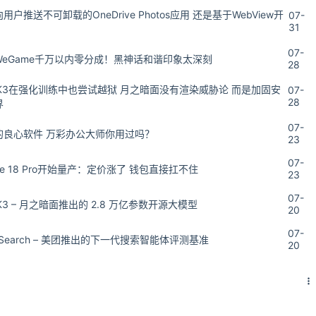
用户推送不可卸载的OneDrive Photos应用 还是基于WebView开
07-
31
07-
WeGame千万以内零分成！黑神话和谐印象太深刻
28
i K3在强化训练中也尝试越狱 月之暗面没有渲染威胁论 而是加固安
07-
28
界
07-
的良心软件 万彩办公大师你用过吗？
23
07-
one 18 Pro开始量产：定价涨了 钱包直接扛不住
23
07-
i K3 – 月之暗面推出的 2.8 万亿参数开源大模型
20
07-
oSearch – 美团推出的下一代搜索智能体评测基准
20