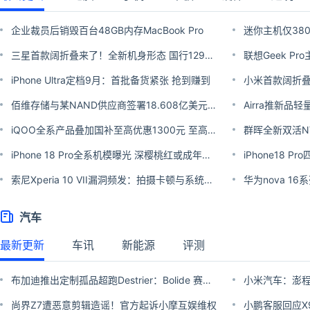
企业裁员后销毁百台48GB内存MacBook Pro
三星首款阔折叠来了！全新机身形态 国行12999元
iPhone Ultra定档9月：首批备货紧张 抢到赚到
佰维存储与某NAND供应商签署18.608亿美元锁量锁价合同 确保有足量供应生产固态盘
iQOO全系产品叠加国补至高优惠1300元 至高12期分期免息
iPhone 18 Pro全系机模曝光 深樱桃红或成年度主打色
索尼Xperia 10 VII漏洞频发：拍摄卡顿与系统引发热议
汽车
最新更新
车讯
新能源
评测
布加迪推出定制孤品超跑Destrier：Bolide 赛道机器变身优雅艺术品 全球仅此一辆
尚界Z7遭恶意剪辑造谣！官方起诉小摩互娱维权