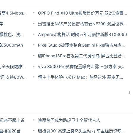
华为nova 16 SE支持星闪音频：最高4.6Mbps母带级无损音质
OPPO Find X10 Ultra被曝售价万元 双2亿像素镜头加持
存
迅雷推出NAS产品迅雷私有云NE200 双盘位裸机售价899元 也是Arm64芯片
iPhone 18 Pro Max机模曝光：深樱桃色、浅蓝、深灰齐亮相
Ampere架构复活 时隔五年万丽推新版RTX3060
突破5000mAh
Pixel Studio被逐步整合Gemini Pixel独占AI应用或迎转折
曝iPhone18Pro首发第二代灵动岛 屏占比显著提升
vivo WATCH GT 2发布：手腕上的全天候健康监测神器 549元起
vivo X500 Pro影像配置曝光泄露 三摄方案 支持LOFIC
OPPO Reno 16全球版通过多国认证 支持80W快充
博主上手体验小米17 Max：除马达外 基本无明显短板
其母亲不服上诉
迪丽热巴成为路虎卫士全驭代言人
直接破20台
曝极氪001高速上突然失去动力 车主经历惊魂一刻