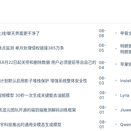
08-
上线!聊天界面更干净了
甲骨
08
08-
特朗普
点监测 单月处理侵权链接385万条
05
特朗
8月22日起关停和删除数据 用户必须提前导出自己的
08-
苹果短
04
08-
nux 46计划默认启用影子堆栈保护 增强系统整体安全性
Ins
03
08-
视频模型 30秒一次生成关键能去油腻感
Lyri
01
08-
 – 腾讯混元团队开源的端到端推测解码训练框架
Jiu
01
08-
3 – 稀宇科技推出的通用全模态生成模型
Qwe
01