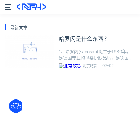
最新文章
哈罗闪是什么东西？
1、哈罗闪(sanosan)诞生于1980年，
是德国专业的母婴护肤品牌，是德国万
事乐德(Mann \\u0026 Schroder
07-02
北京吃货
GmbH)股份有限公司旗下品牌。2、哈
罗闪sanosan的产品以安全