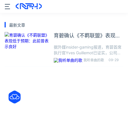
最新文章
育碧确认《不羁联盟》表现低
于预期：此前曾表示良好
据外媒insider-gaming报道，育碧首席
执行官Yves Guillemot已证实，公司面
临困境之际，《不羁联盟》的表现未能
09-29
我听单曲的歌
达到预期进度。此前育碧曾发布了多项
公告，作为这些重大公告的一部分，育
碧