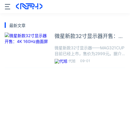
最新文章
微星新款32寸显示器开售：4K
160Hz曲面屏
微星新款32寸显示器——MAG321CUP
目前已经上市，售价为2999元。据介
绍，新款显示器采用31.5寸VA面板，分
09-01
代旭
辨率3840 x 2160，曲率1500R，支持
160Hz刷新率，搭载Adapti