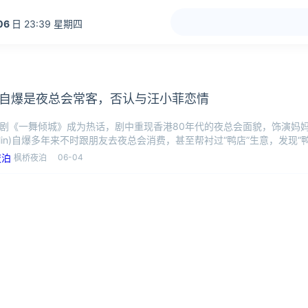
06
日 23:39 星期四
自爆是夜总会常客，否认与汪小菲恋情
播剧《一舞倾城》成为热话，剧中重现香港80年代的夜总会面貌，饰演妈妈
quelin)自爆多年来不时跟朋友去夜总会消费，甚至帮衬过“鸭店”生意，发现
06-04
枫桥夜泊