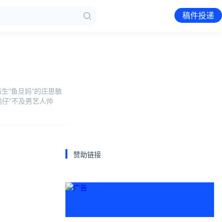
稿件投递
生“鱼旦妈”的庄思敏
“鸭仔”不及男艺人帅
赞助链接