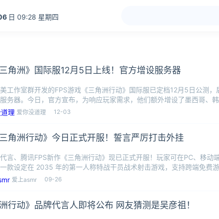
06
日 09:28 星期四
三角洲》国际服12月5日上线！官方增设服务器
美工作室群开发的FPS游戏《三角洲行动》国际服已定档12月5日公测
服务器。今日，官方宣布，为响应玩家需求，他们额外增设了墨西哥、韩
香港
12-03
爱你没道理
三角洲行动》今日正式开服！誓言严厉打击外挂
代言、腾讯FPS新作《三角洲行动》现已正式开服！玩家可在PC、移动
一款设定在 2035 年的第一人称特战干员战术射击游戏，支持跨端免费游玩
09-26
爱上asmr
洲行动》品牌代言人即将公布 网友猜测是吴彦祖！