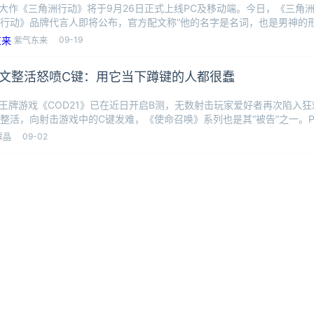
S大作《三角洲行动》将于9月26日正式上线PC及移动端。今日，《三角
行动》品牌代言人即将公布，官方配文称“他的名字是名词，也是男神的形
一句“
09-19
紫气东来
文整活怒喷C键：用它当下蹲键的人都很蠢
的王牌游戏《COD21》已在近日开启B测，无数射击玩家爱好者再次陷入狂欢
整活，向射击游戏中的C键发难，《使命召唤》系列也是其“被告”之一。PC
09-02
覃晶