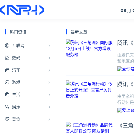
08
月
热门资讯
最新文章
腾讯《
互联网
由腾讯天
数码
和地区的
以及中国
汽车
游戏
腾讯《
生活
由吴彦祖
行动》是
娱乐
经典
美食
《三角