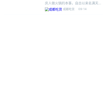
庆人做火锅的本事，自古以来名满天
下，任谁都会竖起大拇指道生“服气”。
09-14
成都吃货
一座城，两条江，山城重庆锅头烫。一
锅沸腾的红油锅，那股香味深深的诱惑
着你，小编带你去了解一下，重