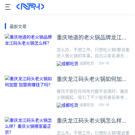
最新文章
重庆地道的老火锅品牌龙江码
头老火锅怎么样？
怎么办，不想工作，只想吃火锅!要说重
庆人做火锅的本事，自古以来名满天
下，任谁都会竖起大拇指道生“服气”。
09-16
成都吃货
一座城，两条江，山城重庆锅头烫。一
锅沸腾的红油锅，那股香味深深的诱惑
重庆龙江码头老火锅如何加盟
着你，小编带你去了解一下，重
加盟商赚钱了吗?
餐饮不管在任何年代都不会落时，重庆
火锅崛起，吸引了不少投资者前来考
察。现在全国各地都能看到重庆火锅的
09-16
成都吃货
身影，而不少投资者可能会想，我现在
加盟重庆火锅赚钱吗?今天，我们就跟
重庆龙江码头老火锅怎么样？
随重庆龙江码头老火锅来看看，这些
重庆火锅哪家最正宗？
怎么办，不想工作，只想吃火锅!要说重