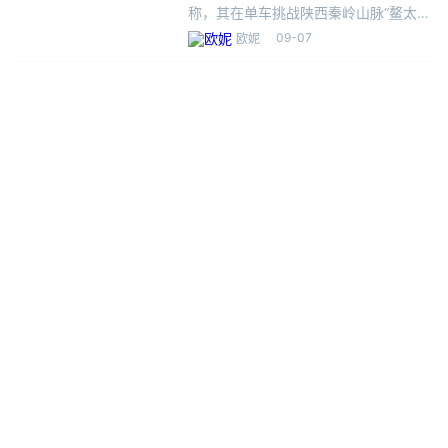
称，其在单车挑战陕西秦岭山脉“鳌太
线”时发现一顶帐篷，帐篷内有一男子，
09-07
欧妮
已失去生命体征。据“猛蛇过江”上传视
频总结，8月12日，他骑行至鳌太线
2800营地下撤到核桃坪