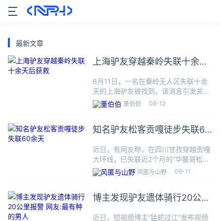
最新文章
上海驴友穿越秦岭失联十余天
后获救
8月11日，一名在秦岭无人区失联十余
天的上海驴友被找到，该消息引发关
注。11日下午，参与搜救的西安市先锋
08-12
董伯伯
救援队负责人品度告诉大河报《看见》
记者，失联人员是一名男子，生命体征
知名驴友松客贡嘎徒步失联60
平稳，神志清醒，但其目前体力
余天
近日，有网友称，在四川甘孜穿越贡嘎
大环线，已失联近2个月的“华鳌哥松客”
（下称“松客”）已被找到。9月10日，
09-11
风匿与山野
松客家属房先生表示，仍在搜救中，暂
未发现松客的任何个人物品，找到松客
博主发现驴友遗体骑行20公里
后会及时通知大家。松客
报警 网友:最有种的男人
近日，短视频博主“猛蛇过江”发布视频