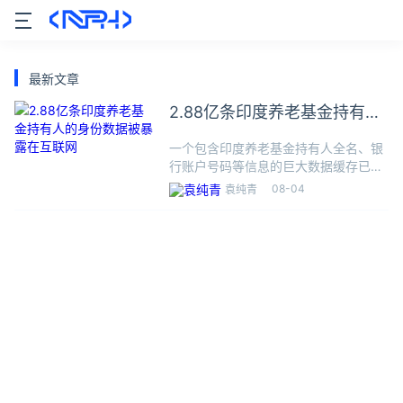
最新文章
2.88亿条印度养老基金持有人
的身份数据被暴露在互联网
一个包含印度养老基金持有人全名、银
行账户号码等信息的巨大数据缓存已在
网上浮出水面。安全研究员Bob
08-04
袁纯青
Diachenko发现两个独立的IP地址存储
了超过2.88亿条记录--其中一个IP地址
下有约2.8亿