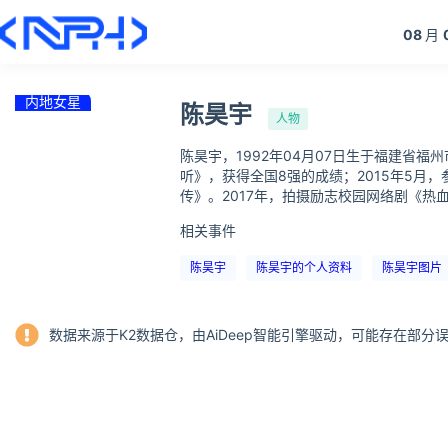
08
月
内地女星
陈昊宇
人物
陈昊宇，1992年04月07日生于福建省
听》，获得全国8强的成绩；2015年5月
传》。2017年，拍摄励志校园网络剧《热
相关事件
陈昊宇
陈昊宇的个人资料
陈昊宇图片
数据来源于K2数据仓，由AiDeep智能引擎驱动，可能存在部