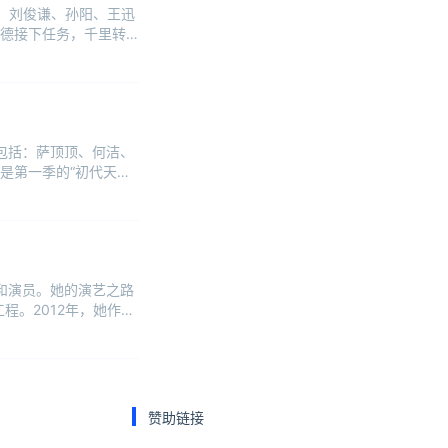
、刘俊谦、孙阳、王迅
德接下任务，千里转运
，包括：萨顶顶、何洁、
是第一季的“初代天花
手和演员。她的演艺之路
程。2012年，她作为
赞助链接