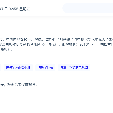
07
日 02:55 星期五
福州市，中国内地女歌手、演员。 2014年1月获得台湾中视《华人星光大
，参演由郭敬明监制的音乐剧《小时代》，饰演林萧；2016年7月，拍摄古
血高校》。
陈昊宇苏雨瑶小说
陈昊宇身高
陈昊宇演过的电视剧
分误差，检索结果仅供参考。