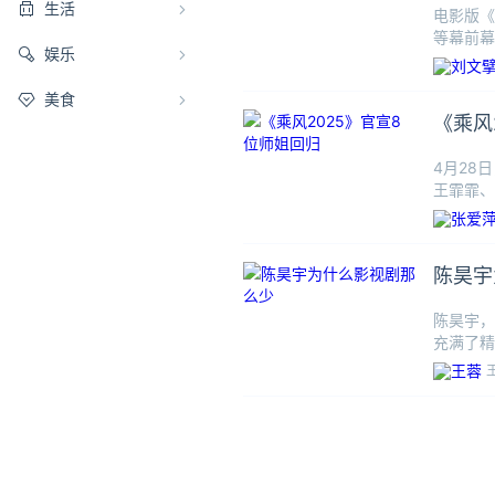
生活
电影版《
等幕前幕
娱乐
荔枝，并
美食
《乘风
4月28
王霏霏、
板”，曾
陈昊宇
陈昊宇，
充满了精
“交换