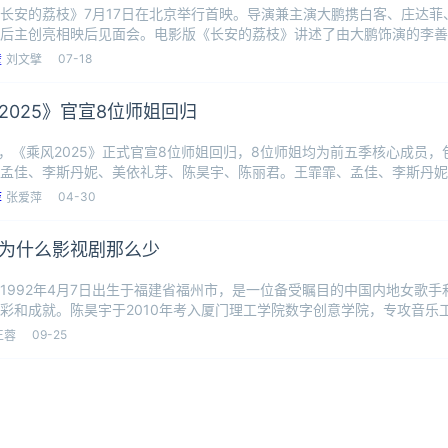
长安的荔枝》7月17日在北京举行首映。导演兼主演大鹏携白客、庄达菲
后主创亮相映后见面会。电影版《长安的荔枝》讲述了由大鹏饰演的李善
因此经
07-18
刘文擘
2025》官宣8位师姐回归
日，《乘风2025》正式官宣8位师姐回归，8位师姐均为前五季核心成员
孟佳、李斯丹妮、美依礼芽、陈昊宇、陈丽君。王霏霏、孟佳、李斯丹妮
贡
04-30
张爱萍
为什么影视剧那么少
1992年4月7日出生于福建省福州市，是一位备受瞩目的中国内地女歌
彩和成就。陈昊宇于2010年考入厦门理工学院数字创意学院，专攻音乐工
09-25
王蓉