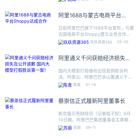
在资金上，字节跳动在AI上投入巨大，
2024年资本开支达到800亿元，接近百
阿里1688与蒙古电商平台
度、阿里、腾讯三家的
Shoppy达成合作
日前阿里巴巴旗下1688平台宣布，与蒙
古国电商平台Shoppy建立业务合作关
系。这一合作自5月8日起正式生效，蒙
05-09
玖玖资源365
古国买家可以通过Shoppy hub直接采
购来自中国的数百万种源头厂货。该网
阿里通义千问获赔经济损失及
站支持中文、
公开道歉 国内大模型打假胜诉
国内大模型打假维权出现首例胜诉判
第一案！
决。阿里云、阿里巴巴诉山寨通义千问
APP发布方一审胜诉，飞游科技公司因
01-16
陈青
侵犯注册商标及虚假宣传，被责令赔偿
相关经济损失及维权费用，并于官网连
蔡崇信正式履新阿里董事长
续十五日发布道歉声明。阿里云微
新京报贝壳财经讯（记者程子姣）9月
10日晚，阿里巴巴集团董事会主席蔡崇
信发布全员信宣布，已在当日按计划完
09-11
苏丽
成集团管理职务交接，由他接任集团董
事会主席职务，吴泳铭出任集团