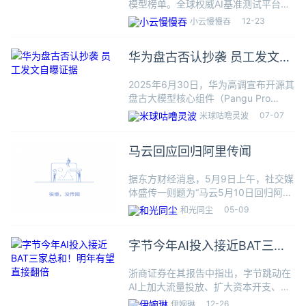
模型榜单。全球权威AI基准测试平台
Artificial Analysis公布最新的图像模型
12-23
小云慢慢吞
榜单，阿里6B参数Z-Image Turbo超越
32B的FLUX.2，
华为盘古否认抄袭 员工发文自
曝证据
2025年6月30日，华为高调宣布开源其
盘古大模型核心组件（Pangu Pro
MoE），包括70亿参数稠密模型和720
07-07
米球咕噜灵波
亿参数的混合专家模型，宣称这是构建
昇腾生态的关键举措。然而仅隔四天，
马云回应回归阿里传闻
一项发布于G
据东方财经消息，5月9日上午，社交媒
体盛传一则题为“马云5月10日回归阿
里，将要重启大集团模式”的消息，财视
05-09
和光同尘
传媒据此向马云求证，他回复称“没听
说”。上述消息称，据内部人员爆料，
字节今年AI投入接近BAT三家
“马云5月10日回归阿里
总和！明年有望直接翻倍
浙商证券在其报告中指出，字节跳动在
AI上加大流量投放、扩大资本开支、大
力扩张团队，研发投入显著领先同行。
12-26
伊婉琳