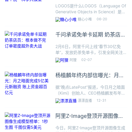
科学大模型
LOGOS是什么LOGOS（Language Of
Generative Objects in Science）是阿
里 ATH-Token Foundry 联合中国人民
06-20
糖心小唯
大学高瓴人工智能学院开源的首个统
千问承诺免单卡延期 奶茶店
员：根本做不完 订单密度超外
2月6日，阿里千问上线“春节30亿免
卖大战
单”，发放奶茶免单卡，引发全网关注。
数据显示，当日上线9小时，订单量已
02-07
阿狸
飙升至1000万单。当晚，千问官方微博
发文：“今天累垮了，球球大家明天再
杨植麟年终内部信曝光：月之
来。”2月7日，千问宣
暗面完成5亿美元新融资 账上
据“晚点LatePost”报道，今日月之暗面
资金超百亿元
（Kimi）创始人、CEO杨植麟发布年终
内部信，公司有超过100亿元人民币现
12-31
漂漂直播
金储备。杨植麟透露，公司近期完成5
亿美元C轮融资，IDG领投1.5亿美元，
阿里Z-Image登顶开源图像生
阿里、
成模型榜单：1秒生图 千图仅
今日，阿里Z-Image登顶开源图像生成
需5美元