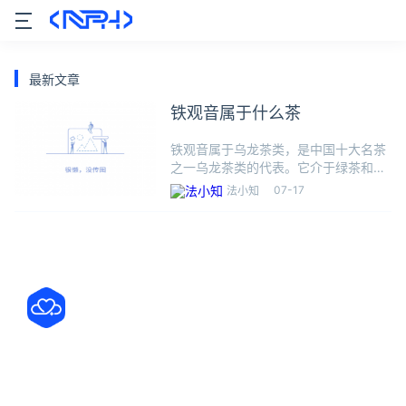
最新文章
铁观音属于什么茶
铁观音属于乌龙茶类，是中国十大名茶
之一乌龙茶类的代表。它介于绿茶和红
茶之间，属于半发酵茶类，是我国绿
07-17
法小知
茶、红茶、青茶（乌龙茶）、白茶、黄
茶、黑茶、六大茶类之一。铁观音除具
有一般茶叶的保健功能外，还具有抗