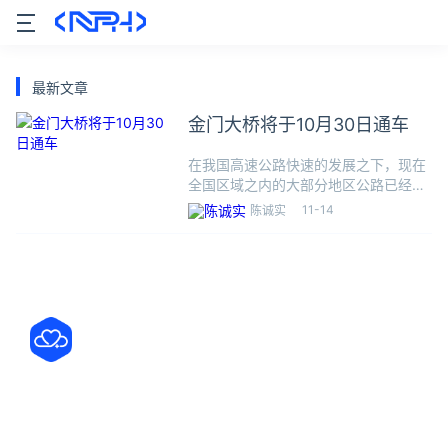
最新文章
金门大桥将于10月30日通车
在我国高速公路快速的发展之下，现在
全国区域之内的大部分地区公路已经覆
盖了，各大的地区交通都已经十分发
11-14
陈诚实
达。在这样的情况之下，更是在一些水
域比较大的地方建设起了许多大桥，这
也为我国高速公路的完善做出了非常