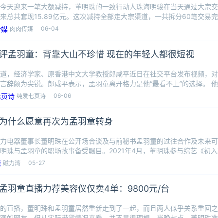
今天迎来一笔大额减持，董明珠的一致行动人珠海明骏在当天通过大宗交易
来总共套现15.89亿元。这次减持全部走大宗渠道，一共拆分60笔交易完成
06-04
肉肉传媒
评孟羽童：背靠大山不珍惜 现在的年轻人都很短视
道，经济学家、原香港中文大学教授郎咸平近日在社交平台发布视频，对
言辞颇为尖锐。郎咸平表示，孟羽童离开格力是他“最看不上”的选择。 
上过
06-06
纯爱七页诗
为什么愿意再次为孟羽童转身
力电器董事长董明珠在公开场合谈及与前秘书孟羽童的过往合作及未来可
明珠与孟羽童的职场故事备受瞩目。2021年4月，董明珠参与综艺《初
本科
05-27
磁力湾
孟羽童直播力荐美容仪仅卖4单：9800元/台
的直播，董明珠和孟羽童居然重新走到了一起，而且两人似乎关系重回之
观的网友，但从实际带货情况来看，并不是很理想。当晚七点，董明珠准