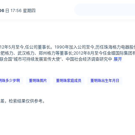
06
日 17:56 星期四
;2012年5月至今,任公司董事长。1990年加入公司至今,历任珠海格
肥格力、武汉格力、郑州格力等董事长;2012年8月至今任金蝶国际集团
联合国“城市可持续发展宣传大使”、中国社会经济调查研究中
展开
明珠多少岁啊
董明珠图片
董明珠家庭成员
董明珠出生年月日
分误差，检索结果仅供参考。