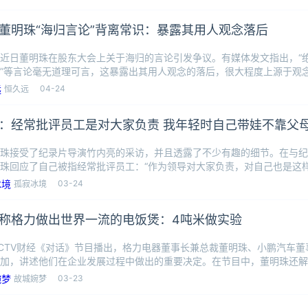
董明珠“海归言论”背离常识：暴露其用人观念落后
近日董明珠在股东大会上关于海归的言论引发争议。有媒体发文指出，“绝
”等言论毫无道理可言，这暴露出其用人观念的落后，很大程度上源于观
在4月2
04-24
恒久远
：经常批评员工是对大家负责 我年轻时自己带娃不靠父
珠接受了纪录片导演竹内亮的采访，并且透露了不少有趣的细节。在与纪
珠回应了自己被指经常批评员工：“作为领导对大家负责，对自己也是这
内亮问起
03-24
孤寂冰境
称格力做出世界一流的电饭煲：4吨米做实验
CTV财经《对话》节目播出，格力电器董事长兼总裁董明珠、小鹏汽车董
加，讲述他们在企业发展过程中做出的重要决定。在节目中，董明珠还解
话的来
03-23
故城婉梦