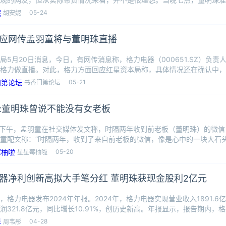
，董明珠
05-24
胡安妮
应网传孟羽童将与董明珠直播
局5月20日消息，今日，有网传消息称，格力电器（000651.SZ）负
格力做直播。对此，格力方面回应红星资本局称，具体情况还在确认中，
05-21
书香门第论坛
:董明珠曾说不能没有女老板
日下午，孟羽童在社交媒体发文称，时隔两年收到前老板（董明珠）的微
童配文称：“时隔两年，收到了来自前老板的微信，像是心中的一块大石
楚和感
05-20
星星莓柚啦
格力电器净利创新高拟大手笔分红 董明珠获现金股利2亿元
，格力电器发布2024年年报。2024年，格力电器实现营业收入1891.6亿
润321.8亿元，同比增长10.91%，创历史新高。年报显示，报告期内，
04-28
周韦彤