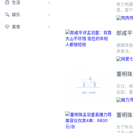
生活
格力电器
票，算下
娱乐
元，比
美食
郎咸平
据媒体报
表看法，
羽童分别
董明珠
近日，格
此前，董
浙江大学
董明珠
为了昨天
了不少围