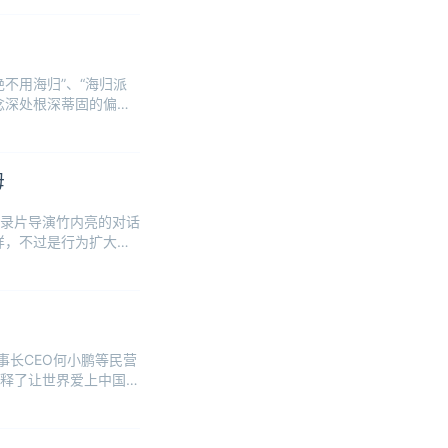
不用海归”、“海归派
念深处根深蒂固的偏
母
录片导演竹内亮的对话
样，不过是行为扩大化
事长CEO何小鹏等民营
释了让世界爱上中国