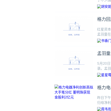
次直播中
格力回
红星资本
孟羽童在
资本局注
孟羽童
5月20
录。孟羽
莫名的酸
昨日下午
归母净利