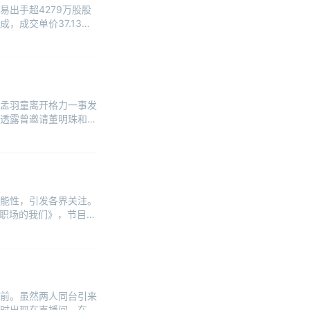
出手超4279万股股
，成交单价37.13
孟羽童离开格力一事发
他透露曾邀请董明珠和孟
能性，引发各界关注。
入职场的我们》，节目中
前。虽然两人同台引来
时出现在直播间。在这