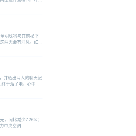
责人董明珠将与其前秘书
这两天会有消息。红星
信，并晒出两人的聊天记
头终于落了地，心中是
元，同比减少7.26%；
格力中央空调