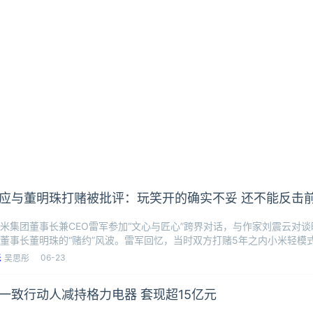
应与董明珠打赌被批评：玩笑开的确实不妥 还不能反击
米集团董事长兼CEO雷军参加“文心与匠心”跨界对话，与作家刘震云对
董事长董明珠的“赌约”风波。雷军回忆，当时双方打赌5年之内小米轻模
果董
06-23
吴思彤
一致行动人减持格力电器 套现超15亿元