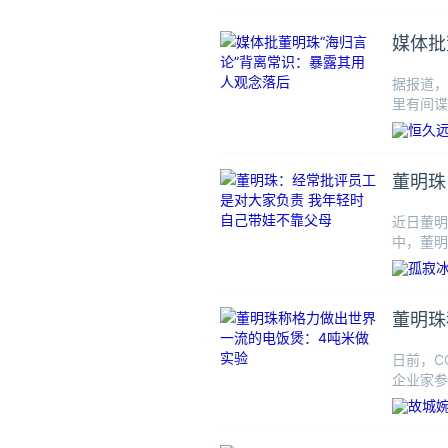
媒体批
据报道，
里有间谍
见。此前
董明珠
近日董明
中，董明
了。”竹
董明珠
日前，C
企业家参
造”这句