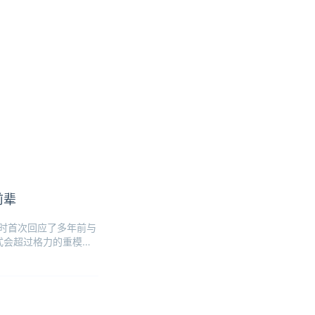
前辈
谈时首次回应了多年前与
式会超过格力的重模