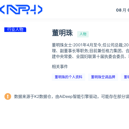
08
月
行业人物
董明珠
人物
董明珠女士:2001年4月至今,任公司总裁
理、副董事长等职务;目前兼任格力集团、合
建中央常委、全国妇联第十届执委会委员、
相关事件
董明珠的个人资料
董明珠空调品牌
董
数据来源于K2数据仓，由AiDeep智能引擎驱动，可能存在部