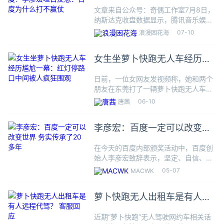
宏坦白反思：百度为什么打不
文章来自公众号：奇偶工作室7月8日，
赢仗
纳斯达克收盘数据显示，腾讯音乐娱乐
集团（腾讯音乐）总市值达301.88亿美
07-10
浪漫困花海
元，超越百度（294亿美元）。有媒体
认为，这一历史性时刻不仅改写了中国
女生坐萝卜快跑无人车经历尴
互联网企业的市值排名
尬一幕：红灯停路口中间被人
日前，一位女网友发视频称，她和两个
疯狂围观
朋友在东莞打了一辆萝卜快跑无人车，
经历了相当尴尬的一幕。女网友表示，
06-10
唐茜
当时车辆行驶在东莞最堵的一个路口，
萝卜快跑在绿灯还有几秒的时候冲进了
李彦宏：百度一定可以改变世
路口。结果行驶到一半路口变红灯
界 务实传承了20多年
在今天的百度内部颁奖活动中，百度创
始人李彦宏致辞表示，坚定、自信、务
实是百度二十几年传承下来的文化。李
05-07
MACWK
彦宏谈及，不久前参加Create2025大
会并搭乘萝卜快跑时，有路过的参会者
萝卜快跑无人出租车是有人远
曾摇下车窗，对着他搭乘
程代驾？ 客服回应
近期“萝卜快跑”无人驾驶网约车相关话