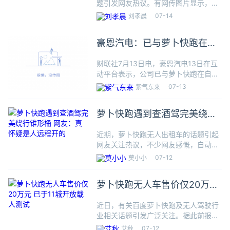
题引发网友热议。有网传图片显示，萝
卜快跑机器人智控中心，有真人坐在带
07-14
刘孝晨
有方向盘的屏幕前，有网友认为所谓的
无人网约车，只是把司机从车上换到办
豪恩汽电：已与萝卜快跑在自
公室了。据凤凰网科技报道，今
动泊车、超声波雷达等产品上
财联社7月13日电，豪恩汽电13日在互
达成配套合作
动平台表示，公司已与萝卜快跑在自动
泊车、超声波雷达等产品上达成配套合
07-13
紫气东来
作，将于今年量产。
萝卜快跑遇到查酒驾完美绕行
锥形桶 网友：真怀疑是人远程
近期，萝卜快跑无人出租车的话题引起
开的
网友关注热议，不少网友感慨，自动驾
驶已经于网约车的形式，率先来到我们
07-12
莫小小
生活中。日前，有网友分享了一次搭乘
萝卜快跑路遇查酒驾的经历。他们搭乘
萝卜快跑无人车售价仅20万元
的这辆萝卜快跑无人出租车，看到
已于11城开放载人测试
近日，有关百度萝卜快跑及无人驾驶行
业相关话题引发广泛关注。据此前报
道，搭载百度Apollo第六代智能化系统
07-12
艾秋