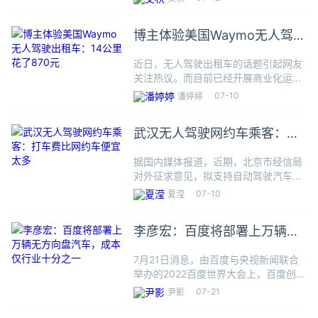
解决方案的萝卜快跑第六代无人车，整
车成本相较于5代车直接下降60%，价
博主体验美国Waymo无人驾驶
格仅需20.46万元。据
出租车：14公里花了870元
近日，无人驾驶出租车的话题引起网友
关注热议。而目前已经开展商业化运营
的企业，除了我们国内百度Apollo旗下
07-10
潘婷婷
的“萝卜快跑”外，还有就是美国谷歌旗
下的“Waymo”。日前，有博主发文称，
武汉无人驾驶网约车乘客：打
他上周在美国体验
车费比网约车便宜太多
据国内媒体报道，近期，北京市经信局
对外征求意见，拟支持自动驾驶汽车用
于城市公共电汽车客运、网约车、汽车
07-10
夏滢
租赁等城市出行服务，此事引起网友关
注。而当前，由百度Apollo运营的无人
李彦宏：百度将部署上万辆无
驾驶出租车，已在武汉、广
方向盘汽车，成本仅行业十分
7月21日消息，由百度与央视新闻联合
之一
举办的2022百度世界大会上，百度创始
人、董事长兼首席执行官李彦宏表示，
07-21
尹影
“未来打无人车，要比现在打车便宜一
半”。据介绍，百度旗下自动驾驶出行服