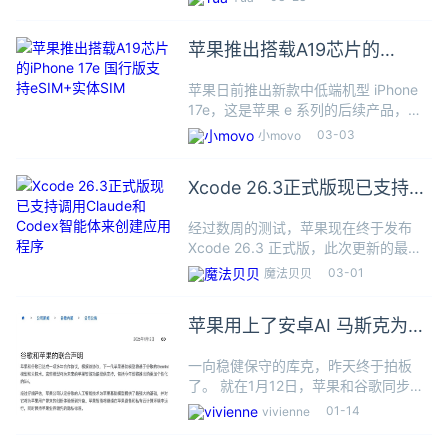
用工具，该工具自 2025 年 11 月起已
经被多个商业间谍软件开发商和疑似国
苹果推出搭载A19芯片的
家级黑
iPhone 17e 国行版支持
苹果日前推出新款中低端机型 iPhone
eSIM+实体SIM
17e，这是苹果 e 系列的后续产品，较
iPhone 16e 主要是升级屏幕以及各类硬
03-03
小movo
件，起售价方面为 599 美元 (起始存储
256GB)。在官方新闻稿
Xcode 26.3正式版现已支持调
用Claude和Codex智能体来创
经过数周的测试，苹果现在终于发布
建应用程序
Xcode 26.3 正式版，此次更新的最大
亮点就是正式支持智能体编码 (Agentic
03-01
魔法贝贝
Coding)，让开发者可以在 Xcode 里直
接调用 Anthropic
苹果用上了安卓AI 马斯克为啥
急得跳脚？
一向稳健保守的库克，昨天终于拍板
了。 就在1月12日，苹果和谷歌同步官
宣，说苹果将把谷歌的Gemini大模型以
01-14
vivienne
及谷歌云技术，整合到自家的Apple
Intelligence和Siri当中。该说不说，这