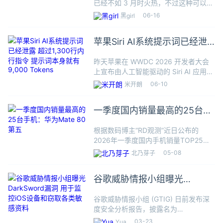
已经不如 3 月时火热，不过这种可以自
主执行任务的智能体范式也在继续吸引
06-16
黑girl
企业积极采用，现在已经有相当多的企
业开发类似 OpenClaw 的智能体程序代
苹果Siri AI系统提示词已经泄
表用
露 超过1,300行内行指令 提示
昨天苹果在 WWDC 2026 开发者大会
词本身就有9,000 Tokens
上宣布由人工智能驱动的 Siri AI 应用，
该应用随着 iOS 27 开发者预览版推送
06-10
米开朗
给用户，于是有开发者通过 Siri AI 应用
提取到苹果预设的系统提示
一季度国内销量最高的25台手
机：华为Mate 80第五
根据数码博主“RD观测”近日公布的
2026年一季度国内手机销量TOP25榜
单，苹果、荣耀、华为、OPPO、vivo
05-08
北乃芽子
及REDMI等品牌均有多个机型上榜。其
中，iPhone 17系列霸榜前三，荣耀X70
谷歌威胁情报小组曝光
和
DarkSword漏洞 用于监控iOS
谷歌威胁情报小组 (GTIG) 日前发布深
设备和窃取各类敏感资料
度安全分析报告，披露名为
DarkSword 的新型 iOS 全链路漏洞利
03-23
Yua