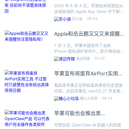
Telegram然后重新上架 目前
2026 年 8 月 4 日，苹果因未知原因从
尚不清楚具体原因
全球各地的 Apple App Store 中下架即
时通讯工具 Telegram，已经安装
08-04
苏小涵
Telegram 的用户可以继续使用，但
iOS/iPadOS
Apple和岳云鹏又又又来提醒
你注意隐私啦！
7 月 3 日，苹果中国发布了全新
iPhone 隐私保护宣传片，影片继续由岳
云鹏担任主角，这也是他继 24、25 年
07-07
渡边传媒
之后，第三次出演苹果中国的隐私主题
广告。影片开头从岳云鹏在理发店理发
苹果宣布将废弃AirPort实用工
展开，当他拿着
具 不过暂时只是警告没有给出
看起来苹果正在积极废弃某些历史遗留
具体停用日期
内容，此前苹果在 macOS 27 开发者预
览版中已经停止支持 Time Capsule 文
06-23
糖心小垃圾
件备份协议，现在苹果宣布 AirPort 实
用工具很快也会被废弃，到时候
苹果可能也会推出类
OpenClaw产品 可以代表用户
尽管目前 OpenClaw AI 机器人的热度
完全操作各类软件