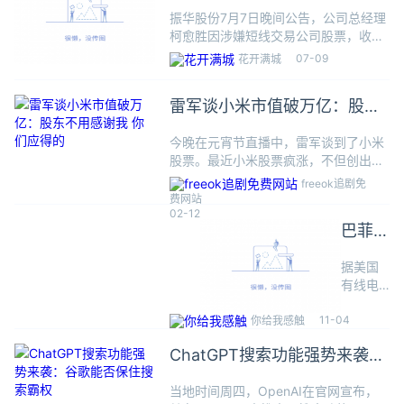
罚10万
振华股份7月7日晚间公告，公司总经理
柯愈胜因涉嫌短线交易公司股票，收到
中国证券监督管理委员会湖北监管局出
07-09
花开满城
具的《行政处罚事先告知书》。经查
明，柯愈胜之子柯彦廷在2023年8月21
雷军谈小米市值破万亿：股东
日至2024年3月19日
不用感谢我 你们应得的
今晚在元宵节直播中，雷军谈到了小米
股票。最近小米股票疯涨，不但创出历
史新高，而且市值突破1万亿，最新市
freeok追剧免
值已经来到1.11万亿。回溯至2024年
费网站
初，小米股价还只有12港元左右，目前
02-12
巴菲特
已经涨到44港元，一年
为何
据美国
“清仓
有线电
式”抛
视新闻
11-04
网报
你给我感触
售苹果
道，当
ChatGPT搜索功能强势来袭：
地时间2
日，美
谷歌能否保住搜索霸权
当地时间周四，OpenAI在官网宣布，
国知名