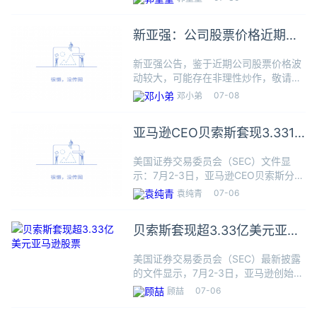
尔哈撒韦从2011年开始投资美国银行，
长期以来为第一大股东。根据周一提交
新亚强：公司股票价格近期波
给监管机
动较大 可能存在非理性炒作
新亚强公告，鉴于近期公司股票价格波
动较大，可能存在非理性炒作，敬请广
大投资者注意二级市场交易风险。公司
07-08
邓小弟
股票价格于2024年7月3日、7月4日、7
月5日连续三个交易日收盘价格涨幅偏
亚马逊CEO贝索斯套现3.331
离值累计超过20%，2
亿美元的股票
美国证券交易委员会（SEC）文件显
示：7月2-3日，亚马逊CEO贝索斯分两
笔共卖出166.4886万股亚马逊股票，
07-06
袁纯青
总计套现3.331亿美元。
贝索斯套现超3.33亿美元亚马
逊股票
美国证券交易委员会（SEC）最新披露
的文件显示，7月2-3日，亚马逊创始人
贝索斯分两笔共卖出166.3886万股亚
07-06
顾喆
马逊股票，总计套现超3.33亿美元。这
些销售是根据称为规则10b5-1的预先安