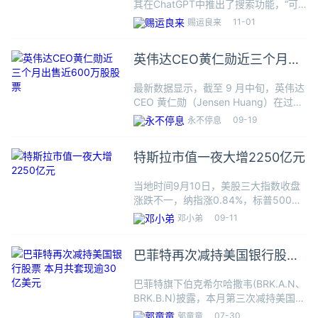
其在ChatGPT中推出了搜索功能，“可
投资人
以通过相关网络资源的链接获得快速、
巴菲特
11-01
赐运良来
及时的答案。”OpenAI称，新的搜索功
旗下伯
能不仅具有自然语言界面的优势，还结
克希尔-
英伟达CEO黄仁勋近三个月出
合了体育、新闻
哈撒韦
售近600万股股票
公司公
最新数据显示，截至 9 月中旬，英伟达
布2024
CEO 黄仁勋（Jensen Huang）在过去
年第三
三个月内共出售了近 600 万股公司股
季度财
09-19
永不停息
票，价值约 7 亿美元。自 6 月 13 日至
报。数
9 月中旬，黄仁勋几乎每天
据显
特斯拉市值一夜大增2250亿元
示，其
季度营
当地时间9月10日，美股三大指数收盘
业利润
涨跌不一，纳指涨0.84%，标普500指
下降超
数涨0.45%，道指跌0.23%。美股市场
09-11
6%，至
邓小弟
进入紧要关头，当地时间9月11日美国
100.9亿
将公布重要的8月CPI通胀指标，下周美
美元，
巴菲特再次减持美国银行股票
联储将召
主要原
本月共套现逾30亿美元
因包
巴菲特旗下伯克希尔哈撒韦(BRK.A.N、
括：飓
BRK.B.N)披露，本月第三次减持美国银
风“海伦
行股票，总计卖出逾30亿美元。伯克希
07-30
郭童童
妮”等导