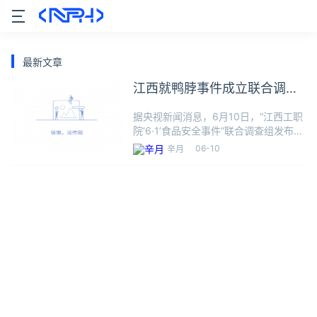
最新文章
江西就鸭脖事件成立联合调查
组
据央视新闻消息，6月10日，“江西工职
院‘6·1’食品安全事件”联合调查组发布情
况通报，针对江西工业职业技术学院
06-10
辛月
“6·1”食品安全事件，江西省已成立由省
教育厅、省公安厅、省国资委、省市场
监督管理局等部