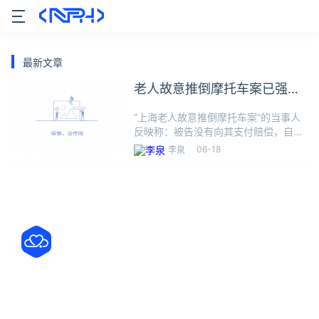
最新文章
老人故意推倒摩托车案已强制
执行
“上海老人故意推倒摩托车案”的当事人
反映称：被告没有向其支付赔偿，自己
已请求法院依法强制执行。他表示：3
06-18
李泉
月28号电子送达了判决文书，15日内被
告没上诉，判决书于4月13日正式生
效。判决要求10日内向其