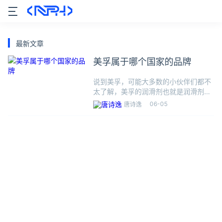
最新文章
美孚属于哪个国家的品牌
说到美孚，可能大多数的小伙伴们都不
太了解，美孚的润滑剂也就是润滑剂中
的“劳斯莱斯”，大多数的汽车制造商都
06-05
唐诗逸
会选择美孚的润滑剂，美孚的全名叫美
孚公司，1999年和埃克森石油合并，成
为了世界上第一大石油公司