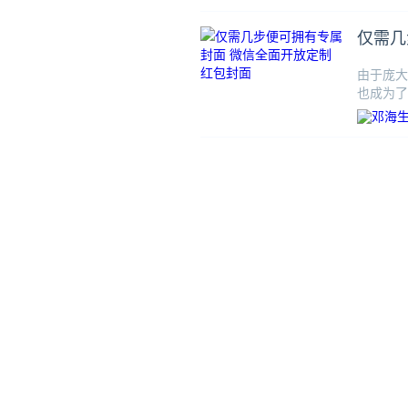
仅需几
由于庞大
也成为了
限时免费