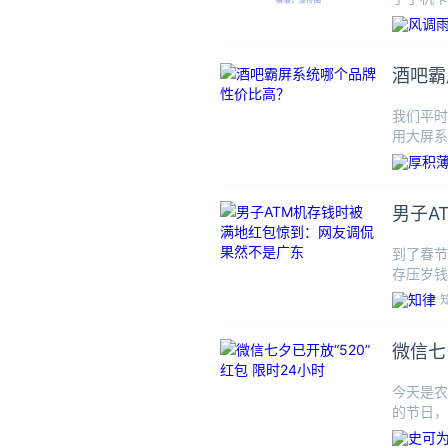
酒吧霸
我们平时
用大屏系
大屏幕里
男子A
到了春节
存压岁钱
垃圾桶。
微信七
今天是农
的节日，
日。相传