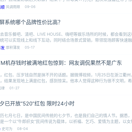
09-06
风调雨顺
屏系统哪个品牌性价比高？
去音乐餐吧、清吧、LIVE HOUSE、嗨吧等娱乐场所的时候，都会看到
统可以实现线上和线下互动，同时结合场景式营销，带领现场顾客快速融
05-17
厚积薄发
TM机存钱时被满地红包惊到：网友调侃果然不是广东
，红包、压岁钱自然是抹不开的话题。据微博视频，1月25日在浙江衢州
，结果发现地上满是红包，感到惊呆。他本人觉得这种行为很不文明，希
对此
01-27
知律
夕已开放“520”红包 限时24小时
历七月七日，是中国民间传统的七夕节，也是我们自己的情人节。据悉，
是一个以“牛郎织女”民间传说为载体，以祈福、乞巧、爱情为主题，以女
每年七月
08-04
史可为