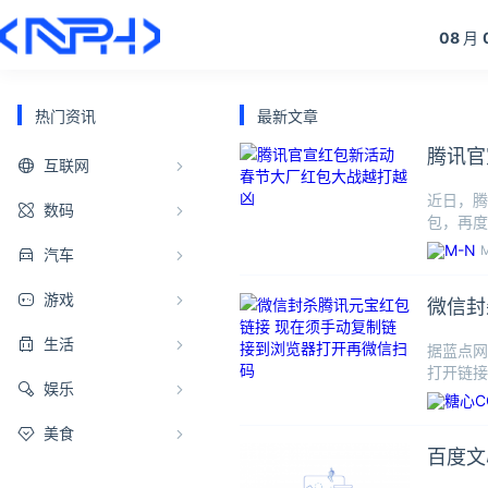
08
月
热门资讯
最新文章
腾讯官
互联网
近日，腾
数码
包，再度
来，元宝
汽车
游戏
微信封
生活
据蓝点网
打开链接
娱乐
发现情况
美食
百度文