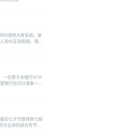
这样的酒吧大屏系统。使
入场内互动氛围。酒吧
，一位男子去银行ATM
望银行也可以准备一个
最初七夕节是拜祭七姐
性为主体的综合性节