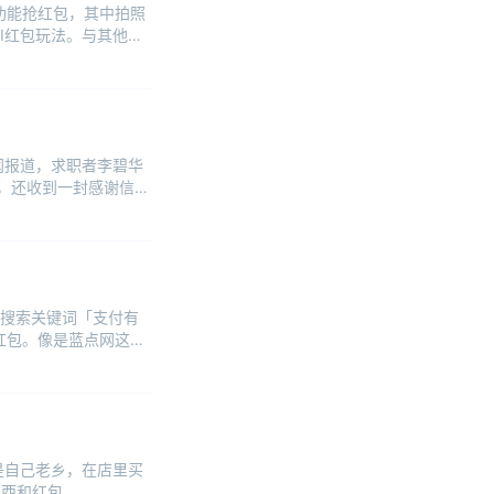
I功能抢红包，其中拍照
I红包玩法。与其他玩
闻报道，求职者李碧华
，还收到一封感谢信，
搜索关键词「支付有
付红包。像是蓝点网这样
是自己老乡，在店里买
东西和红包。