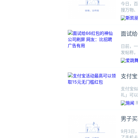
今日，百
搜万物、
家不同
面试给
日前，一
发帖称，
并附上6
支付宝
支付宝似
礼」可以
运气比较
男子买
9月3日
了手机卡