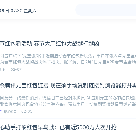
08
日 02:30 星期六
宣红包新活动 春节大厂红包大战越打越凶
讯宣布旗下“元宝派”将于近期启动春节红包新玩法，用户在派内与元宝互
为春节红包大战的战火添了把火。据了解，自2月1日元宝APP春节主会场
A
02-07
M-N
杀腾讯元宝红包链接 现在须手动复制链接到浏览器打开
网友分享的最新消息，微信目前已经封杀腾讯 AI 应用元宝的春节红包
都会提示网页包含诱导分享等内容，需要用户手动复制链接到自带浏览器
属实
02-05
糖心CC
心助手打响红包早鸟战：已有近5000万人次开抢