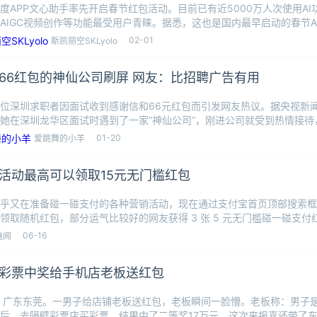
度APP文心助手率先开启春节红包活动。目前已有近5000万人次使用A
AIGC视频创作等功能最受用户青睐。据悉，这也是国内最早启动的春节A
02-01
斯凯丽空SKLyolo
66红包的神仙公司刷屏 网友：比招聘广告有用
位深圳求职者因面试收到感谢信和66元红包而引发网友热议。据央视新
她在深圳龙华区面试时遇到了一家“神仙公司”，刚进公司就受到热情接待
6元现
01-20
爱跳舞的小羊
活动最高可以领取15元无门槛红包
乎又在准备碰一碰支付的各种营销活动，现在通过支付宝首页顶部搜索框
领取随机红包，部分运气比较好的网友获得 3 张 5 元无门槛碰一碰支
差的
06-16
施闻
彩票中奖给手机店老板送红包
，广东东莞。一男子给店铺老板送红包，老板瞬间一脸懵。老板称：男子
后，去隔壁彩票店买彩票，结果中了二等奖17万元，这次来报喜还带了