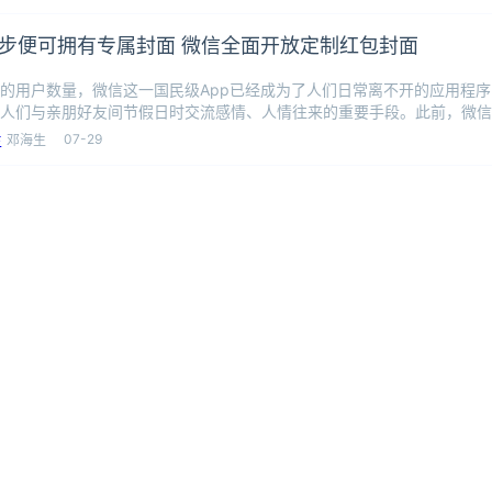
步便可拥有专属封面 微信全面开放定制红包封面
的用户数量，微信这一国民级App已经成为了人们日常离不开的应用程
人们与亲朋好友间节假日时交流感情、人情往来的重要手段。此前，微信
制作微
07-29
邓海生