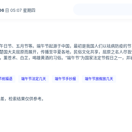
06
日 05:07 星期四
午日节、五月节等。端午节起源于中国，最初是我国人们以祛病防疫的节
楚国大夫屈原而展开，传播至华夏各地，民俗文化共享，屈原之名人尽皆
，薰苍术、白芷，喝雄黄酒的习俗。“端午节”为国家法定节假日之一，并
节祝福语
端午节法定几天
端午节手抄报
端午节放假放几天
分误差，检索结果仅供参考。