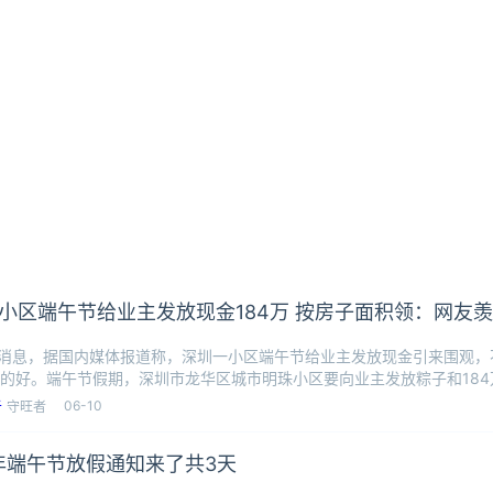
小区端午节给业主发放现金184万 按房子面积领：网友
日消息，据国内媒体报道称，深圳一小区端午节给业主发放现金引来围观
的好。端午节假期，深圳市龙华区城市明珠小区要向业主发放粽子和18
上千
06-10
守旺者
3年端午节放假通知来了共3天