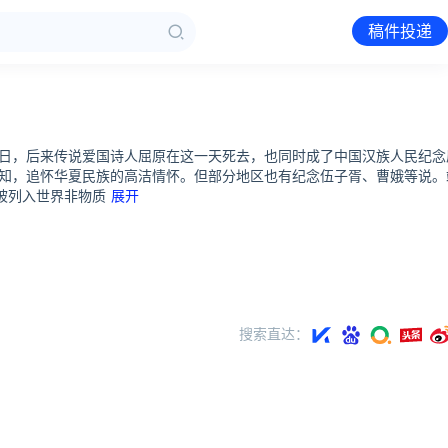
稿件投递
日，后来传说爱国诗人屈原在这一天死去，也同时成了中国汉族人民纪念
知，追怀华夏民族的高洁情怀。但部分地区也有纪念伍子胥、曹娥等说。
被列入世界非物质
展开
搜索直达：