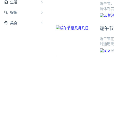
生活
端午节，
调休制度
娱乐
注意安全
美食
端午节
端午节在
时通用天
也称为“
is