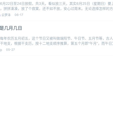
6月22日至24日放假，共3天。看似放三天，其实6月25日（星期日）
，拼拼凑凑，放了个寂寞，还不如不放，安心过周末。无论选择怎样的方
和
06-17
云梦泽
是几月几日
每年农历五月初五，这个节日又被叫做端阳节、午日节、五月节等，古人
干地支，根据干支历，按十二地支顺序推算，第五个月即“午月”，而午日又
端阳
05-27
fp