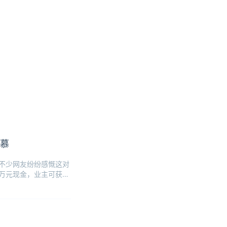
羡慕
，不少网友纷纷感慨这对
4万元现金，业主可获得