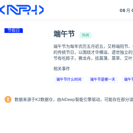
08
月
节假日
端午节
热闻
端午节为每年农历五月初五，又称端阳节、
的传统节日，以围绕才华横溢、遗世独立的
节有吃粽子，赛龙舟，挂菖蒲、蒿草、艾叶
相关事件
端午节什么时间
端午节是哪一天
端午
数据来源于K2数据仓，由AiDeep智能引擎驱动，可能存在部