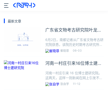
最新文章
广东省文物考古研究院叶龙突
发病世
6月2日，南都记者从广东省文物考古研
究院获悉，该院历史时期考古研究所工
作人员叶龙，因突发疾病，经抢救无
06-03
崔晓菲
效，于5月27日晚不幸离世，终年33
岁。据广东省文物考古研究院发布的讣
河南一村庄引来16位博士建研
告，叶龙1991年8月出生，
究院
河南一村庄引来 16 位博士建研究院。
这两天，这样一则新闻在网上引发不小
关注。据河南媒体「大参考」消息，这
11-12
张自学
16 位博士放弃北上广研究所、高校工
作，甚至打掉铁饭碗，在巩义胡坡村扎
根建研究院。目前，研究