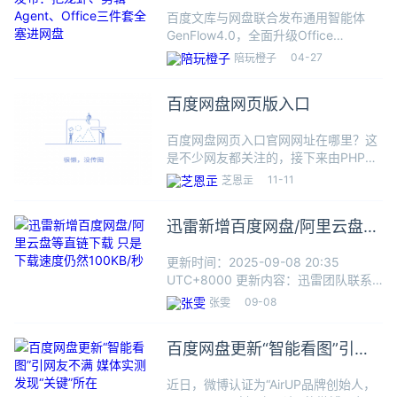
把龙虾、剪辑Agent、Office
百度文库与网盘联合发布通用智能体
三件套全塞进网盘
GenFlow4.0，全面升级Office
Agent，用户可在网盘内一键部署
04-27
陪玩橙子
OpenClaw，把文库网盘直接变成跨端
可用的AI工作台。百度还宣布将在百度
百度网盘网页版入口
Create大
百度网盘网页入口官网网址在哪里？这
是不少网友都关注的，接下来由PHP小
编为大家带来百度网盘官网网页入口链
11-11
芝恩㱏
接，感兴趣的网友一起随小编来瞧瞧
吧！https://pan.baidu.com多端同步体
迅雷新增百度网盘/阿里云盘等
验1、支
直链下载 只是下载速度仍然
更新时间：2025-09-08 20:35
100KB/秒
UTC+8000 更新内容：迅雷团队联系
蓝点网对本文提到的部分问题进行说
09-08
张雯
明。问题 1：连接百度网盘后的下载速
度问题，迅雷支持第三方网盘的基础速
百度网盘更新“智能看图”引网
度，同时会叠加
友不满 媒体实测发现“关键”所
近日，微博认证为“AirUP品牌创始人，
在