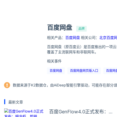
百度网盘
品牌
相关产品：
百度网盘
相关公司：
北京百度
百度网盘（原百度云）是百度推出的一项云存储服
覆盖了主流联网车和非联网车。
相关事件
百度网盘
百度网盘网页版入口
百度网
数据来源于K2数据仓，由AiDeep智能引擎驱动，可能存在部
最新文章
百度GenFlow4.0正式发布：