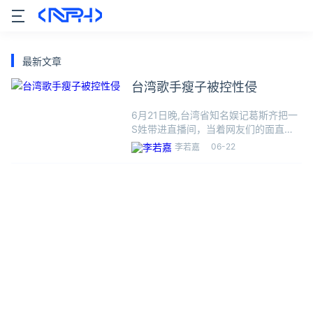
最新文章
台湾歌手瘦子被控性侵
6月21日晚,台湾省知名娱记葛斯齐把一
S姓带进直播间，当着网友们的面直接
控诉rapper瘦子性侵。据该女子所诉，
06-22
李若嘉
瘦子在17年前将时年18岁的她强行拉进
酒店包厢性侵。随后瘦子和本色音乐对
该指控发布声明：