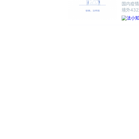
国内疫情
境外432