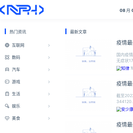
08
月
热门资讯
最新文章
疫情最
互联网
国内疫情
数码
无症状17
汽车
游戏
疫情最新
生活
截至20
34412
娱乐
美食
疫情最