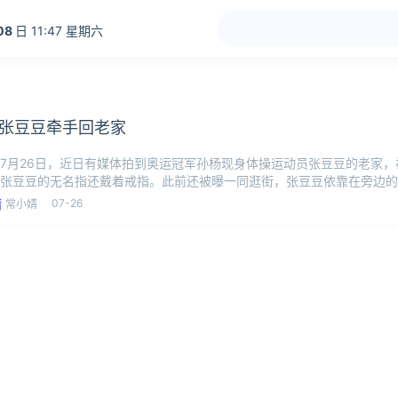
08
日 11:47 星期六
张豆豆牵手回老家
7月26日，近日有媒体拍到奥运冠军孙杨现身体操运动员张豆豆的老家
张豆豆的无名指还戴着戒指。此前还被曝一同逛街，张豆豆依靠在旁边的
一起，
07-26
常小婧