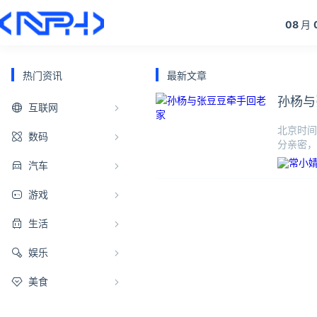
08
月
热门资讯
最新文章
孙杨与
互联网
北京时间
数码
分亲密，
紧地贴在
汽车
游戏
生活
娱乐
美食