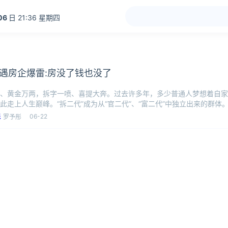
06
日 21:36 星期四
遇房企爆雷:房没了钱也没了
、黄金万两，拆字一喷、喜提大奔。过去许多年，多少普通人梦想着自家
此走上人生巅峰。“拆二代”成为从“官二代”、“富二代”中独立出来的群体。
06-22
罗予彤