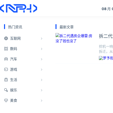
08
月
热门资讯
最新文章
拆二代
互联网
挖机一响
数码
拆迁，从
经在台
汽车
游戏
生活
娱乐
美食